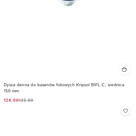
Dysza denna do basenów foliowych Kripsol BIFL.C, srednica
150 mm
124.00
125.00
Cena
Cena
promocyjna:
przed
promocją: