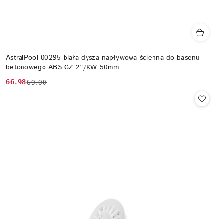
AstralPool 00295 biała dysza napływowa ścienna do basenu
betonowego ABS GZ 2″/KW 50mm
66.98
69.00
Cena
Cena
promocyjna:
przed
promocją: