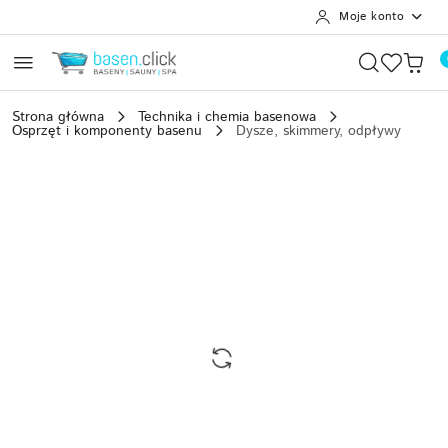
Moje konto
Przejdź do treści głównej
Przejdź do wyszukiwarki
Przejdź do moje konto
Przejdź do menu głównego
Przejdź do opisu produktu
Przejdź do stopki
Strona główna
Technika i chemia basenowa
Osprzęt i komponenty basenu
Dysze, skimmery, odpływy