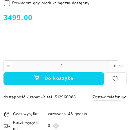
Powiadom gdy produkt będzie dostępny
cena:
3499.00
Ilość
szt.
Do koszyka
dostępność / rabat -> tel. 512966988
Zostaw telefon
Dostępność
Czas wysyłki:
zazwyczaj 48 godzin
i
Koszt wysyłki
Wyślij
dostawa
0
od: