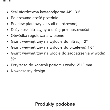
m³/h
Stal nierdzewna kwasoodporna AISI-316
Polerowana część przednia
Przelew płatkowy ze stali nierdzewnej
Duży kosz filtracyjny o dużej przepustowości
Obwódka regulowana w pionie
Gwint wewnętrzny na wylocie do filtracji: 2"
Gwint wewnętrzny na wylocie do przelewu: 1½"
Gwint wewnętrzny na wlocie do zaopatrzenia w wodę:
½"
Przyłącze do kontroli poziomu wody: Ø 13 mm
Nowoczesny design
Produkty
Produkty podobne
Pomiń karuzelę produktów