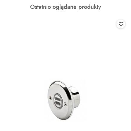
o
Produkty
Ostatnio oglądane produkty
statusie:
o
statusie: