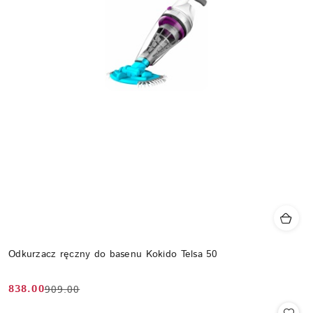
Odkurzacz ręczny do basenu Kokido Telsa 50
838.00
909.00
Cena
Cena