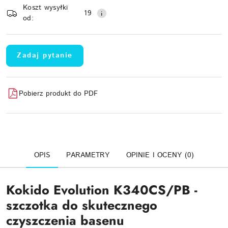
Koszt wysyłki
Wyślij
dostawa
19
od:
Zadaj pytanie
Pobierz produkt do PDF
OPIS
PARAMETRY
OPINIE I OCENY (0)
Kokido Evolution K340CS/PB -
szczotka do skutecznego
czyszczenia basenu