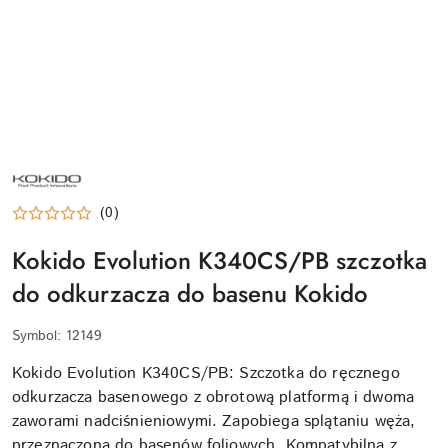
KOKIDO
(0)
Kokido Evolution K340CS/PB szczotka
do odkurzacza do basenu Kokido
Symbol:
12149
Kokido Evolution K340CS/PB: Szczotka do ręcznego
odkurzacza basenowego z obrotową platformą i dwoma
zaworami nadciśnieniowymi. Zapobiega splątaniu węża,
przeznaczona do basenów foliowych. Kompatybilna z