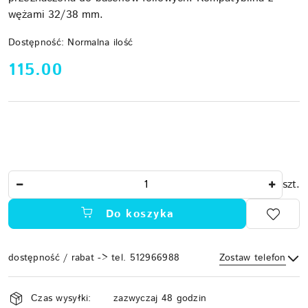
wężami 32/38 mm.
Dostępność:
Normalna ilość
cena:
115.00
Ilość
szt.
Do koszyka
dostępność / rabat -> tel. 512966988
Zostaw telefon
Dostępność
Czas wysyłki:
zazwyczaj 48 godzin
i