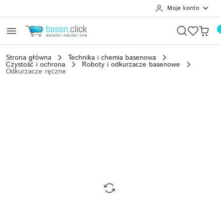
Moje konto
Przejdź do treści głównej
Przejdź do wyszukiwarki
Przejdź do moje konto
Przejdź do menu głównego
Przejdź do opisu produktu
Przejdź do stopki
Strona główna
Technika i chemia basenowa
Czystość i ochrona
Roboty i odkurzacze basenowe
Odkurzacze ręczne