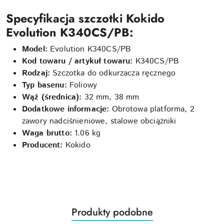
Specyfikacja szczotki Kokido
Evolution K340CS/PB:
Model:
Evolution K340CS/PB
Kod towaru / artykuł towaru:
K340CS/PB
Rodzaj:
Szczotka do odkurzacza ręcznego
Typ basenu:
Foliowy
Wąż (średnica):
32 mm, 38 mm
Dodatkowe informacje:
Obrotowa platforma, 2
zawory nadciśnieniowe, stalowe obciążniki
Waga brutto:
1.06 kg
Producent:
Kokido
Produkty
Produkty podobne
Pomiń karuzelę produktów