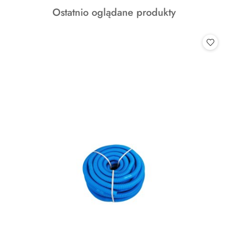
o
Produkty
Ostatnio oglądane produkty
statusie:
o
statusie: