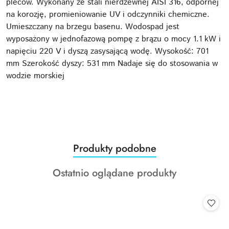
pleców. Wykonany ze stali nierdzewnej AISI 316, odpornej
na korozję, promieniowanie UV i odczynniki chemiczne.
Umieszczany na brzegu basenu. Wodospad jest
wyposażony w jednofazową pompę z brązu o mocy 1.1 kW i
napięciu 220 V i dyszą zasysającą wodę. Wysokość: 701
mm Szerokość dyszy: 531 mm Nadaje się do stosowania w
wodzie morskiej
Produkty
Produkty podobne
Pomiń karuzelę produktów
o
Produkty
Ostatnio oglądane produkty
statusie:
o
statusie: