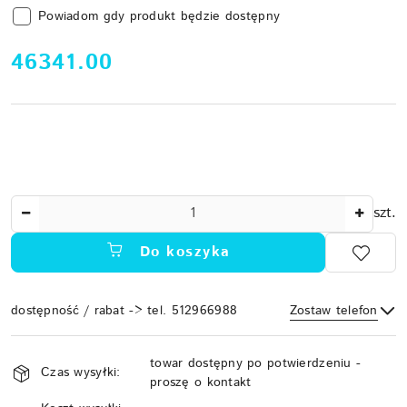
Powiadom gdy produkt będzie dostępny
cena:
46341.00
Ilość
szt.
Do koszyka
dostępność / rabat -> tel. 512966988
Zostaw telefon
Dostępność
towar dostępny po potwierdzeniu -
i
Czas wysyłki:
proszę o kontakt
Wyślij
dostawa