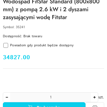
Wodospad FitStar Standard (800x800
mm) z pompą 2.6 kW i 2 dyszami
zasysającymi wodę Fitstar
Symbol:
35241
Dostępność:
Brak towaru
Powiadom gdy produkt będzie dostępny
cena:
34827.00
Ilość
szt.