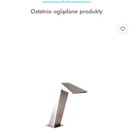
o
Produkty
Ostatnio oglądane produkty
statusie:
o
statusie: