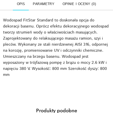
OPIS
PARAMETRY
OPINIE I OCENY (0)
Wodospad FitStar Standard to doskonała opcja do
dekoracji basenu. Oprócz efektu dekoracyjnego wodospad
tworzy strumień wody o właściwościach masujących.
Zaprojektowany do relaksującego masażu ramion, szyi i
pleców. Wykonany ze stali nierdzewnej AISI 316, odpornej
na korozję, promieniowanie UV i odczynniki chemiczne.
Umieszczany na brzegu basenu. Wodospad jest
wyposażony w trójfazową pompę z brązu o mocy 2.6 kW i
napięciu 380 V. Wysokość: 800 mm Szerokość dyszy: 800
mm
Produkty
Produkty podobne
Pomiń karuzelę produktów