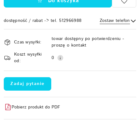
Do koszyka
dostępność / rabat -> tel. 512966988
Zostaw telefon
Dostępność
towar dostępny po potwierdzeniu -
i
Czas wysyłki:
proszę o kontakt
Wyślij
dostawa
Koszt wysyłki
0
od:
Zadaj pytanie
Pobierz produkt do PDF