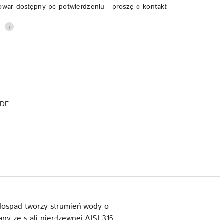
owar dostępny po potwierdzeniu - proszę o kontakt
0
PDF
dospad tworzy strumień wody o
y ze stali nierdzewnej AISI 316,