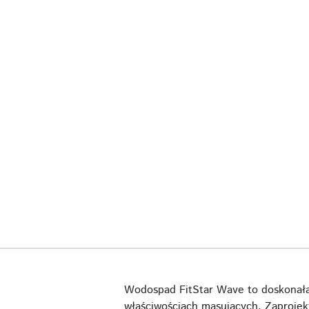
Wodospad FitStar Wave to doskonała
właściwościach masujących. Zaprojekt