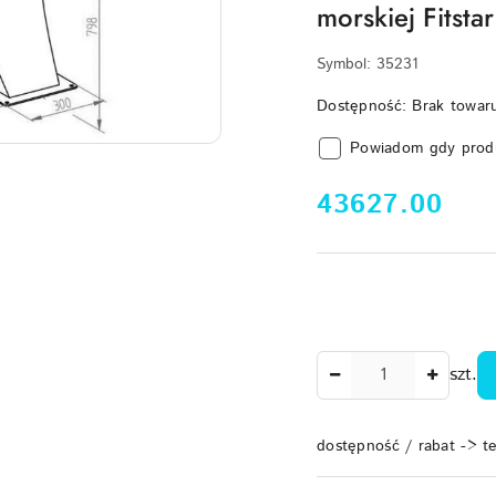
morskiej Fitstar
Symbol:
35231
Dostępność:
Brak towar
Powiadom gdy prod
cena:
43627.00
Ilość
szt.
dostępność / rabat -> t
Dostępność