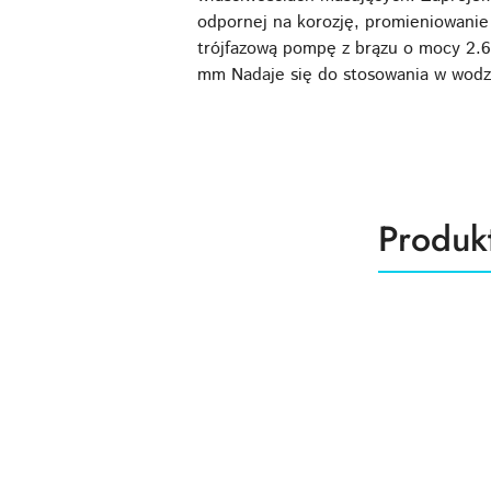
odpornej na korozję, promieniowani
trójfazową pompę z brązu o mocy 2.
mm Nadaje się do stosowania w wodz
Produk
Produk
Pomiń karuzelę produktów
o
statusie