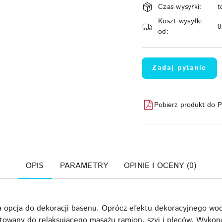
Czas wysyłki:
t
i
Koszt wysyłki
dostawa
od:
Zadaj pytanie
Pobierz produkt do 
OPIS
PARAMETRY
OPINIE I OCENY (0)
 opcja do dekoracji basenu. Oprócz efektu dekoracyjnego wo
owany do relaksującego masażu ramion, szyi i pleców. Wykonan