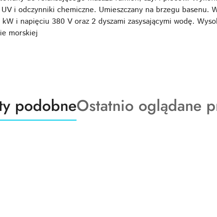
e UV i odczynniki chemiczne. Umieszczany na brzegu basenu.
6 kW i napięciu 380 V oraz 2 dyszami zasysającymi wodę. Wys
ie morskiej
ty
Produkty
ty podobne
Ostatnio oglądane p
o
:
statusie: