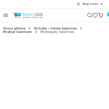
Moje konto
Przejdź do treści głównej
Przejdź do wyszukiwarki
Przejdź do moje konto
Przejdź do menu głównego
Przejdź do opisu produktu
Przejdź do stopki
Strona główna
Technika i chemia basenowa
Atrakcje basenowe
Wodospady basenowe