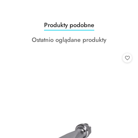
Produkty
Produkty podobne
Pomiń karuzelę produktów
o
Produkty
Ostatnio oglądane produkty
statusie:
o
statusie: