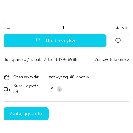
Ilość
szt.
Do koszyka
dostępność / rabat -> tel. 512966988
Zostaw telefon
Dostępność
Czas wysyłki:
zazwyczaj 48 godzin
i
Koszt wysyłki
Wyślij
dostawa
19
od:
Zadaj pytanie