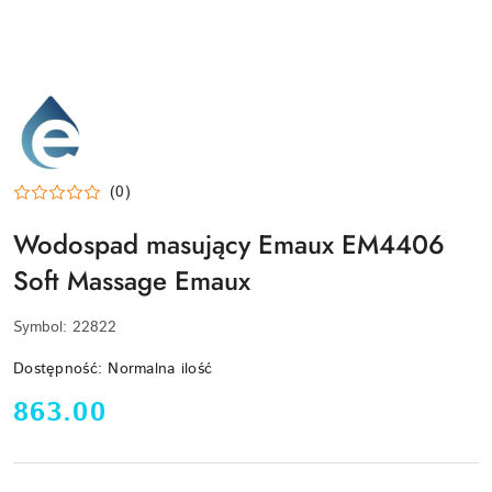
EMAUX-
LOGO
(0)
Wodospad masujący Emaux EM4406
Soft Massage Emaux
Symbol:
22822
Dostępność:
Normalna ilość
cena:
863.00