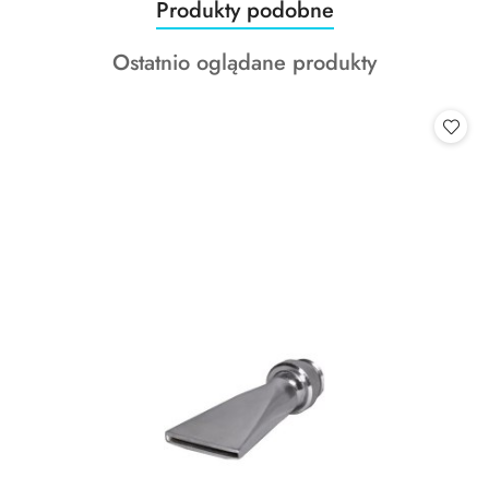
Produkty
Produkty podobne
Pomiń karuzelę produktów
o
Produkty
Ostatnio oglądane produkty
statusie:
o
statusie: