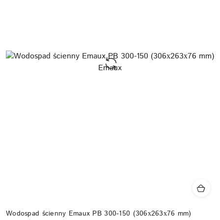
Wodospad ścienny Emaux PB 300-150 (306х263х76 mm)