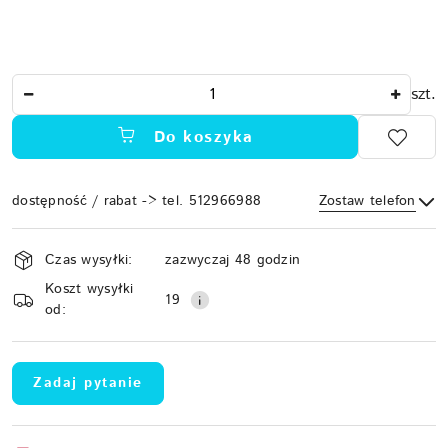
Ilość
szt.
Do koszyka
dostępność / rabat -> tel. 512966988
Zostaw telefon
Dostępność
Czas wysyłki:
zazwyczaj 48 godzin
i
Koszt wysyłki
Wyślij
dostawa
19
od:
Zadaj pytanie