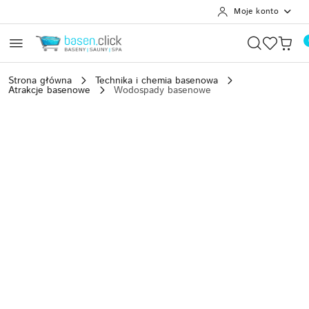
Moje konto
Przejdź do treści głównej
Przejdź do wyszukiwarki
Przejdź do moje konto
Przejdź do menu głównego
Przejdź do opisu produktu
Przejdź do stopki
Strona główna
Technika i chemia basenowa
Atrakcje basenowe
Wodospady basenowe