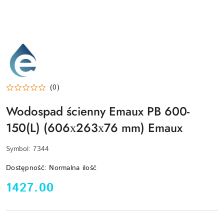
EMAUX-
LOGO
(0)
Wodospad ścienny Emaux PB 600-
150(L) (606х263х76 mm) Emaux
Symbol:
7344
Dostępność:
Normalna ilość
cena:
1427.00