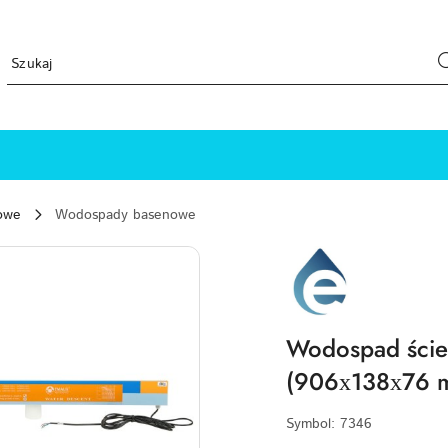
owe
Wodospady basenowe
EMAUX-
LOGO
Wodospad ście
(906х138х76 
Symbol:
7346