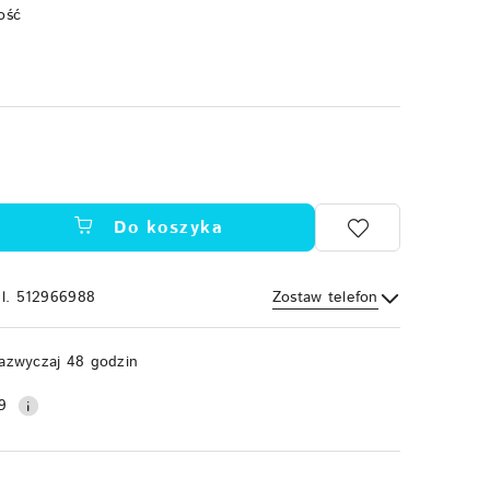
ość
Do koszyka
el. 512966988
Zostaw telefon
Wyślij
azwyczaj 48 godzin
9