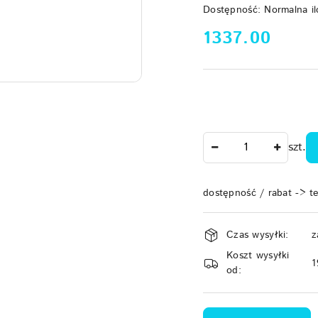
Dostępność:
Normalna il
cena:
1337.00
Ilość
szt.
dostępność / rabat -> t
Dostępność
Czas wysyłki:
z
i
Koszt wysyłki
dostawa
1
od: