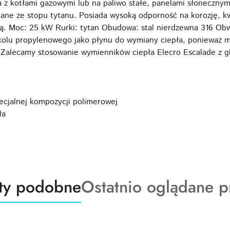
z kotłami gazowymi lub na paliwo stałe, panelami słonecznymi
ane ze stopu tytanu. Posiada wysoką odporność na korozję, k
ą. Moc: 25 kW Rurki: tytan Obudowa: stal nierdzewna 316 Obw
ikolu propylenowego jako płynu do wymiany ciepła, ponieważ 
 Zalecamy stosowanie wymienników ciepła Elecro Escalade z 
specjalnej kompozycji polimerowej
ła
ty
Produkty
ty podobne
Ostatnio oglądane p
o
:
statusie: