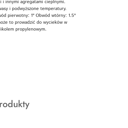
 i innymi agregatami cieplnymi.
wasy i podwyższone temperatury.
ód pierwotny: 1" Obwód wtórny: 1.5"
może to prowadzić do wycieków w
glikolem propylenowym.
rodukty