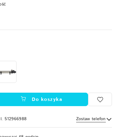
ość
Do koszyka
el. 512966988
Zostaw telefon
Wyślij
azwyczaj 48 godzin