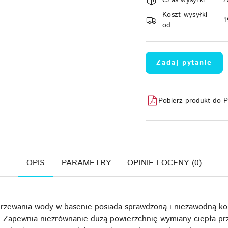
i
Koszt wysyłki
dostawa
1
od:
Zadaj pytanie
Pobierz produkt do 
OPIS
PARAMETRY
OPINIE I OCENY (0)
zewania wody w basenie posiada sprawdzoną i niezawodną kon
. Zapewnia niezrównanie dużą powierzchnię wymiany ciepła prz