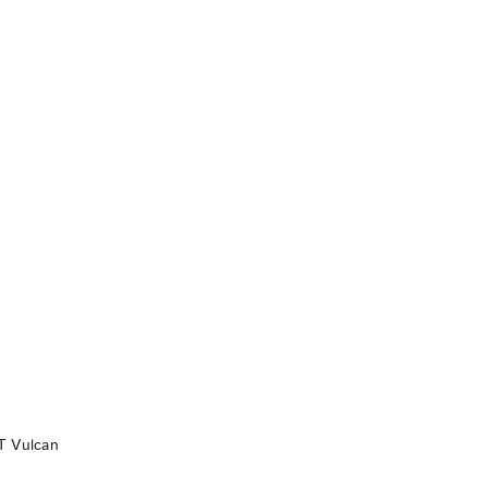
DO KOSZYKA
T Vulcan