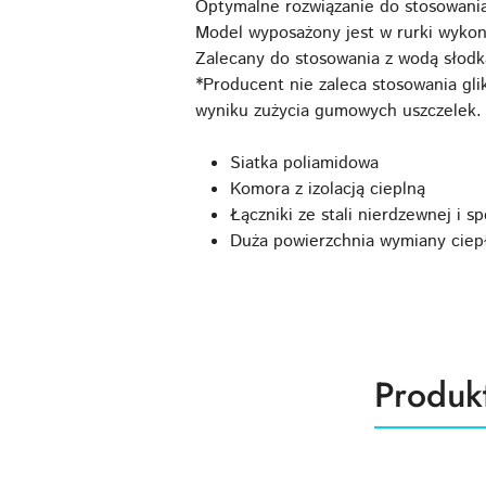
Optymalne rozwiązanie do stosowania 
Model wyposażony jest w rurki wykon
Zalecany do stosowania z wodą słodk
*Producent nie zaleca stosowania gl
wyniku zużycia gumowych uszczelek.
Siatka poliamidowa
Komora z izolacją cieplną
Łączniki ze stali nierdzewnej i 
Duża powierzchnia wymiany ciep
Produk
Produk
Pomiń karuzelę produktów
o
statusie