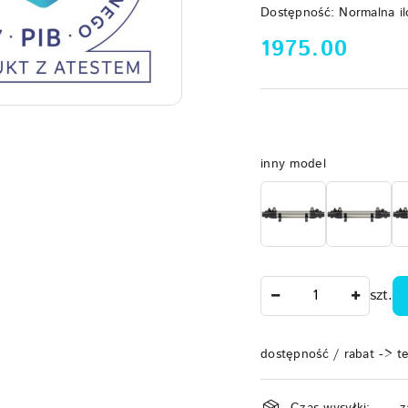
Dostępność:
Normalna il
cena:
1975.00
Wariant
inny model
Ilość
szt.
dostępność / rabat -> t
Dostępność
Czas wysyłki:
z