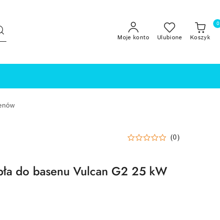
0
Moje konto
Ulubione
Koszyk
senów
(0)
pła do basenu Vulcan G2 25 kW