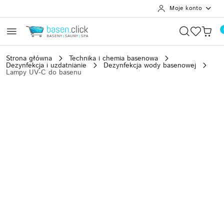
Moje konto
Przejdź do treści głównej
Przejdź do wyszukiwarki
Przejdź do moje konto
Przejdź do menu głównego
Przejdź do opisu produktu
Przejdź do stopki
Strona główna
Technika i chemia basenowa
Dezynfekcja i uzdatnianie
Dezynfekcja wody basenowej
Lampy UV-C do basenu