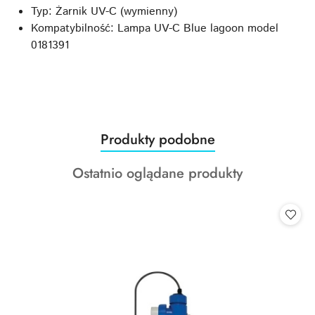
Typ: Żarnik UV-C (wymienny)
Kompatybilność: Lampa UV-C Blue lagoon model
0181391
Produkty
Produkty podobne
Pomiń karuzelę produktów
o
Produkty
Ostatnio oglądane produkty
statusie:
o
statusie: