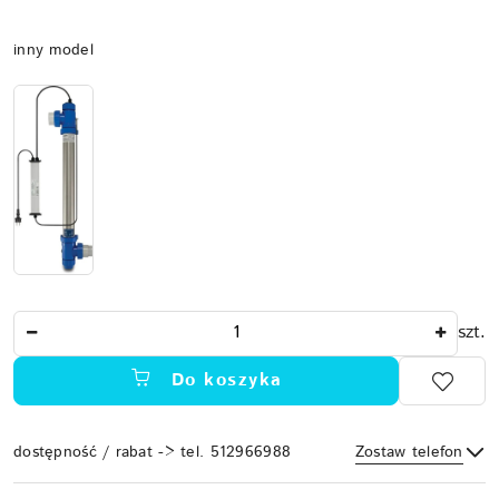
Wariant
inny model
Ilość
szt.
Do koszyka
dostępność / rabat -> tel. 512966988
Zostaw telefon
Dostępność