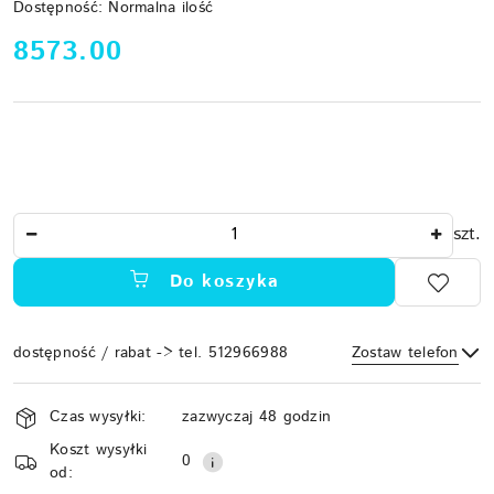
Dostępność:
Normalna ilość
cena:
8573.00
Ilość
szt.
Do koszyka
dostępność / rabat -> tel. 512966988
Zostaw telefon
Dostępność
Czas wysyłki:
zazwyczaj 48 godzin
i
Koszt wysyłki
Wyślij
dostawa
0
od: