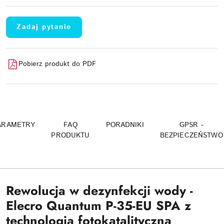
Zadaj pytanie
Pobierz produkt do PDF
ARAMETRY
FAQ
PORADNIKI
GPSR -
PRODUKTU
BEZPIECZEŃSTWO
Rewolucja w dezynfekcji wody -
Elecro Quantum P-35-EU SPA z
technologią fotokatalityczną