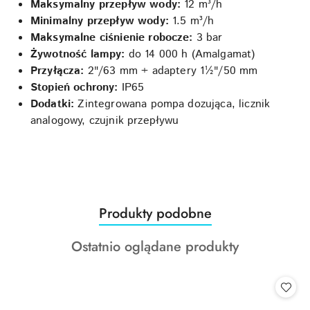
Maksymalny przepływ wody:
12 m³/h
Minimalny przepływ wody:
1.5 m³/h
Maksymalne ciśnienie robocze:
3 bar
Żywotność lampy:
do 14 000 h (Amalgamat)
Przyłącza:
2"/63 mm + adaptery 1½"/50 mm
Stopień ochrony:
IP65
Dodatki:
Zintegrowana pompa dozująca, licznik
analogowy, czujnik przepływu
Produkty
Produkty podobne
Pomiń karuzelę produktów
o
Produkty
Ostatnio oglądane produkty
statusie:
o
statusie: