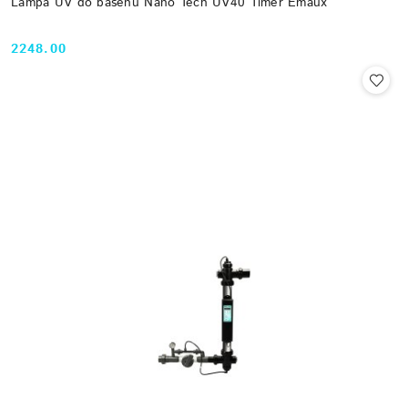
Lampa UV do basenu Nano Tech UV40 Timer Emaux
2248.00
Cena: