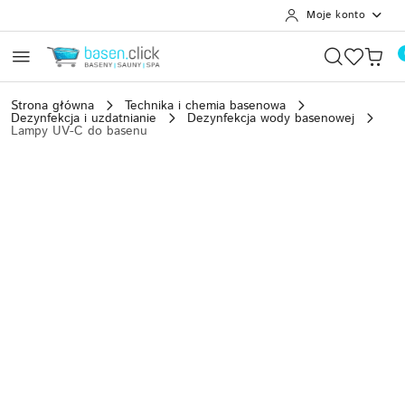
Moje konto
Przejdź do treści głównej
Przejdź do wyszukiwarki
Przejdź do moje konto
Przejdź do menu głównego
Przejdź do opisu produktu
Przejdź do stopki
Strona główna
Technika i chemia basenowa
Dezynfekcja i uzdatnianie
Dezynfekcja wody basenowej
Lampy UV-C do basenu