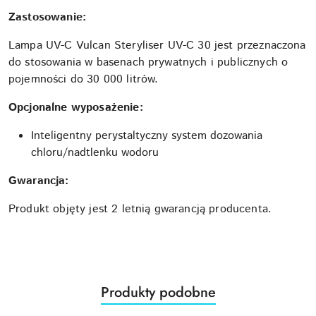
Zastosowanie:
Lampa UV-C Vulcan Steryliser UV-C 30 jest przeznaczona
do stosowania w basenach prywatnych i publicznych o
pojemności do 30 000 litrów.
Opcjonalne wyposażenie:
Inteligentny perystaltyczny system dozowania
chloru/nadtlenku wodoru
Gwarancja:
Produkt objęty jest 2 letnią gwarancją producenta.
Produkty
Produkty podobne
Pomiń karuzelę produktów
o