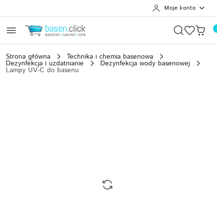
Moje konto
Przejdź do treści głównej
Przejdź do wyszukiwarki
Przejdź do moje konto
Przejdź do menu głównego
Przejdź do opisu produktu
Przejdź do stopki
Strona główna
Technika i chemia basenowa
Dezynfekcja i uzdatnianie
Dezynfekcja wody basenowej
Lampy UV-C do basenu