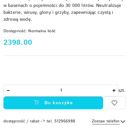
w basenach o pojemności do 30 000 litrów. Neutralizuje
bakterie, wirusy, glony i grzyby, zapewniając czystą i
zdrową wodę.
Dostępność:
Normalna ilość
cena:
2398.00
Ilość
szt.
Do koszyka
dostępność / rabat -> tel. 512966988
Zostaw telefon