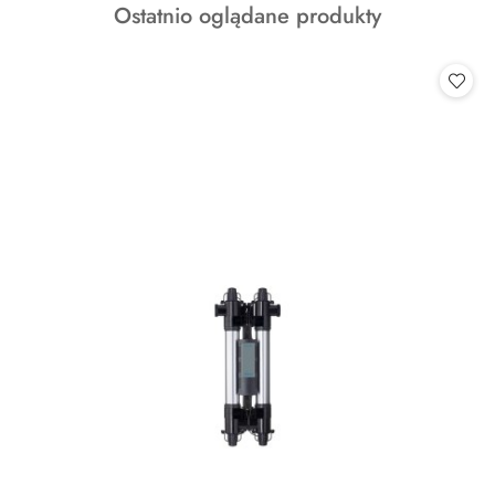
Produkty
Ostatnio oglądane produkty
statusie:
o
statusie: