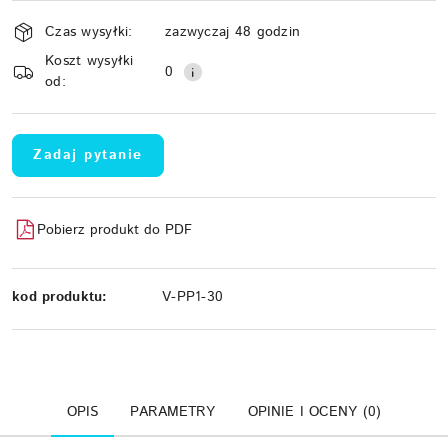
Dostępność
Czas wysyłki:
zazwyczaj 48 godzin
i
Koszt wysyłki
Wyślij
dostawa
0
od:
Zadaj pytanie
Pobierz produkt do PDF
kod produktu:
V-PP1-30
OPIS
PARAMETRY
OPINIE I OCENY (0)