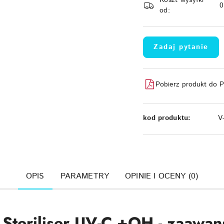
Koszt wysyłki
dostawa
od:
Zadaj pytanie
Pobierz produkt do 
kod produktu:
V
OPIS
PARAMETRY
OPINIE I OCENY (0)
Steriliser UV-C +OH - zaawa