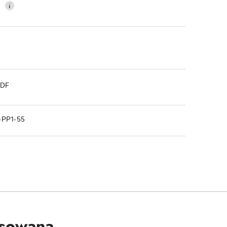
0
PDF
-PP1-55
nsowana