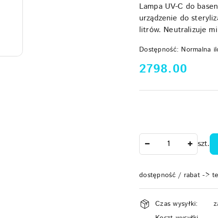
Lampa UV-C do basenu
urządzenie do steryli
litrów. Neutralizuje 
Dostępność:
Normalna il
cena:
2798.00
Ilość
szt.
dostępność / rabat -> t
Dostępność
Czas wysyłki:
z
i