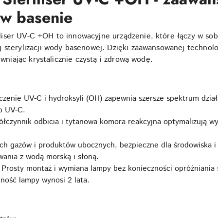
 w basenie
iser UV-C +OH to innowacyjne urządzenie, które łączy w sob
 sterylizacji wody basenowej. Dzięki zaawansowanej technolog
ewniając krystalicznie czystą i zdrową wodę.
ączenie UV-C i hydroksyli (OH) zapewnia szersze spektrum dział
p UV-C.
ółczynnik odbicia i tytanowa komora reakcyjna optymalizują w
ych gazów i produktów ubocznych, bezpieczne dla środowiska i
wania z wodą morską i słoną.
: Prosty montaż i wymiana lampy bez konieczności opróżniania
tność lampy wynosi 2 lata.