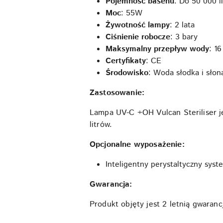
Pojemność basenu
: Do 50 000 l
Moc
: 55W
Żywotność lampy
: 2 lata
Ciśnienie robocze
: 3 bary
Maksymalny przepływ wody
: 1
Certyfikaty
: CE
Środowisko
: Woda słodka i słon
Zastosowanie:
Lampa UV-C +OH Vulcan Steriliser j
litrów.
Opcjonalne wyposażenie:
Inteligentny perystaltyczny sys
Gwarancja:
Produkt objęty jest 2 letnią gwaran