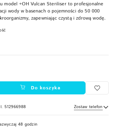
 model +OH Vulcan Steriliser to profesjonalne
zacji wody w basenach o pojemności do 50 000
mikroorganizmy, zapewniając czystą i zdrową wodę.
ość
Do koszyka
el. 512966988
Zostaw telefon
Wyślij
azwyczaj 48 godzin