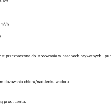
itrów
6 m³/h
a
est przeznaczona do stosowania w basenach prywatnych i pu
tem dozowania chloru/nadtlenku wodoru
cją producenta.