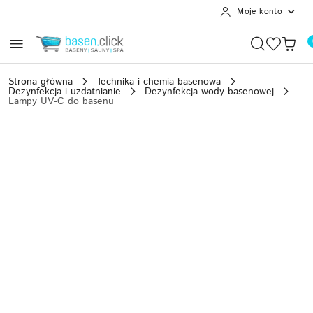
Moje konto
Przejdź do treści głównej
Przejdź do wyszukiwarki
Przejdź do moje konto
Przejdź do menu głównego
Przejdź do opisu produktu
Przejdź do stopki
Strona główna
Technika i chemia basenowa
Dezynfekcja i uzdatnianie
Dezynfekcja wody basenowej
Lampy UV-C do basenu