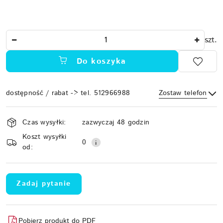
Ilość
szt.
Do koszyka
dostępność / rabat -> tel. 512966988
Zostaw telefon
Dostępność
Czas wysyłki:
zazwyczaj 48 godzin
i
Koszt wysyłki
Wyślij
dostawa
0
od:
Zadaj pytanie
Pobierz produkt do PDF