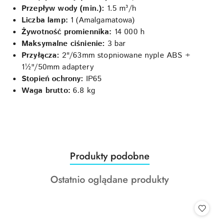
Przepływ wody (min.):
1.5 m³/h
Liczba lamp:
1 (Amalgamatowa)
Żywotność promiennika:
14 000 h
Maksymalne ciśnienie:
3 bar
Przyłącza:
2"/63mm stopniowane nyple ABS +
1½"/50mm adaptery
Stopień ochrony:
IP65
Waga brutto:
6.8 kg
Produkty
Produkty podobne
Pomiń karuzelę produktów
o
Produkty
Ostatnio oglądane produkty
statusie:
o
statusie: