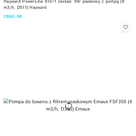
Hayward PowerLine 81071 zestaw: filtr piaskowy z pompą (8
m3/h, D511) Hayward
2860.00
Cena: