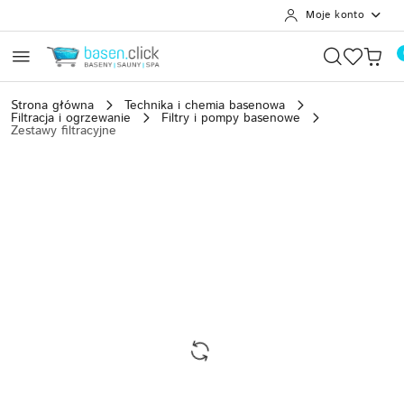
Moje konto
Przejdź do treści głównej
Przejdź do wyszukiwarki
Przejdź do moje konto
Przejdź do menu głównego
Przejdź do opisu produktu
Przejdź do stopki
Strona główna
Technika i chemia basenowa
Filtracja i ogrzewanie
Filtry i pompy basenowe
Zestawy filtracyjne