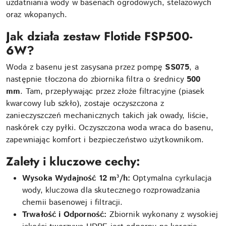
uzdatniania wody w basenach ogrodowych, stelażowych
oraz wkopanych.
Jak działa zestaw Flotide FSP500-
6W?
Woda z basenu jest zasysana przez pompę
SS075
, a
następnie tłoczona do zbiornika filtra o średnicy
500
mm
. Tam, przepływając przez złoże filtracyjne (piasek
kwarcowy lub szkło), zostaje oczyszczona z
zanieczyszczeń mechanicznych takich jak owady, liście,
naskórek czy pyłki. Oczyszczona woda wraca do basenu,
zapewniając komfort i bezpieczeństwo użytkownikom.
Zalety i kluczowe cechy:
Wysoka Wydajność 12 m³/h:
Optymalna cyrkulacja
wody, kluczowa dla skutecznego rozprowadzania
chemii basenowej i filtracji.
Trwałość i Odporność:
Zbiornik wykonany z wysokiej