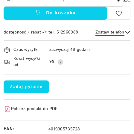
szt.
Do koszyka
dostępność / rabat -> tel. 512966988
Zostaw telefon
Dostępność
Czas wysyłki:
zazwyczaj 48 godzin
i
Koszt wysyłki
Wyślij
dostawa
99
od:
Zadaj pytanie
Pobierz produkt do PDF
EAN:
4019305735728