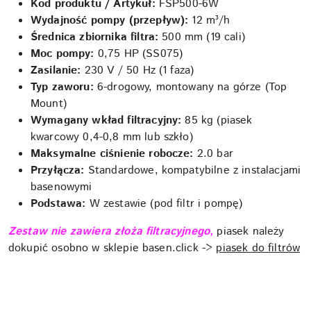
Kod produktu / Artykuł:
FSP500-6W
Wydajność pompy (przepływ):
12 m³/h
Średnica zbiornika filtra:
500 mm (19 cali)
Moc pompy:
0,75 HP (SS075)
Zasilanie:
230 V / 50 Hz (1 faza)
Typ zaworu:
6-drogowy, montowany na górze (Top
Mount)
Wymagany wkład filtracyjny:
85 kg (piasek
kwarcowy 0,4-0,8 mm lub szkło)
Maksymalne ciśnienie robocze:
2.0 bar
Przyłącza:
Standardowe, kompatybilne z instalacjami
basenowymi
Podstawa:
W zestawie (pod filtr i pompę)
Zestaw nie zawiera złoża filtracyjnego,
piasek należy
dokupić osobno w sklepie basen.click ->
piasek do filtrów