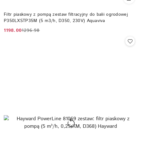
Filtr piaskowy z pompą zestaw filtracyjny do balii ogrodowej
P350LXSTP35M (5 m3/h, D350, 230V) Aquaviva
1198.00
1296.98
Cena
Cena
promocyjna:
przed
promocją: