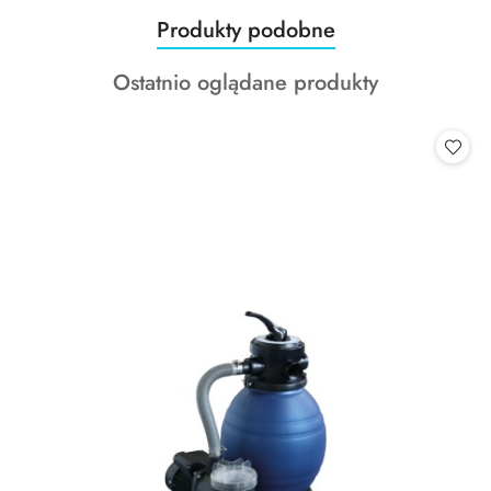
Produkty
Produkty podobne
Pomiń karuzelę produktów
o
Produkty
Ostatnio oglądane produkty
statusie:
o
statusie: