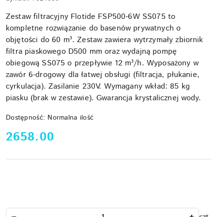
Zestaw filtracyjny Flotide FSP500-6W SS075 to
kompletne rozwiązanie do basenów prywatnych o
objętości do 60 m³. Zestaw zawiera wytrzymały zbiornik
filtra piaskowego D500 mm oraz wydajną pompę
obiegową SS075 o przepływie 12 m³/h. Wyposażony w
zawór 6-drogowy dla łatwej obsługi (filtracja, płukanie,
cyrkulacja). Zasilanie 230V. Wymagany wkład: 85 kg
piasku (brak w zestawie). Gwarancja krystalicznej wody.
Dostępność:
Normalna ilość
cena:
2658.00
Ilość