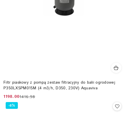
Filtr piaskowy z pompą zestaw filtracyjny do balii ogrodowej
P350LXSPM015M (4 m3/h, D350, 230V) Aquaviva
1198.00
1416.98
Cena
Cena
promocyjna:
przed
-8%
promocją: