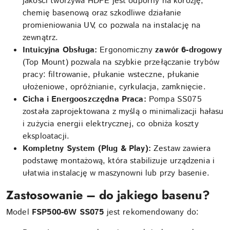
jakości tworzywa HDPE jest odporny na korozję,
chemię basenową oraz szkodliwe działanie
promieniowania UV, co pozwala na instalację na
zewnątrz.
Intuicyjna Obsługa:
Ergonomiczny
zawór 6-drogowy
(Top Mount) pozwala na szybkie przełączanie trybów
pracy: filtrowanie, płukanie wsteczne, płukanie
ułożeniowe, opróżnianie, cyrkulacja, zamknięcie.
Cicha i Energooszczędna Praca:
Pompa SS075
została zaprojektowana z myślą o minimalizacji hałasu
i zużycia energii elektrycznej, co obniża koszty
eksploatacji.
Kompletny System (Plug & Play):
Zestaw zawiera
podstawę montażową, która stabilizuje urządzenia i
ułatwia instalację w maszynowni lub przy basenie.
Zastosowanie – do jakiego basenu?
Model
FSP500-6W SS075
jest rekomendowany do: