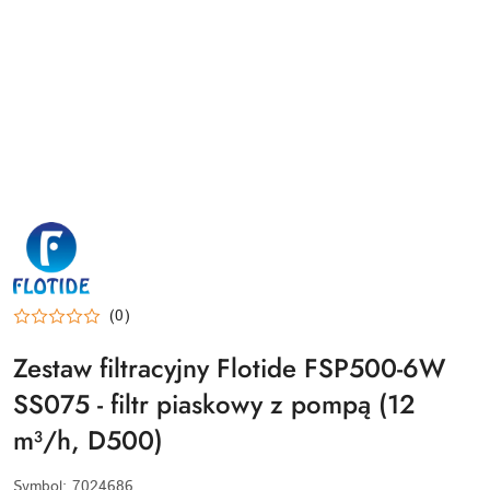
FLOTIDE-
LOGO
(0)
Zestaw filtracyjny Flotide FSP500-6W
SS075 - filtr piaskowy z pompą (12
m³/h, D500)
Symbol:
7024686