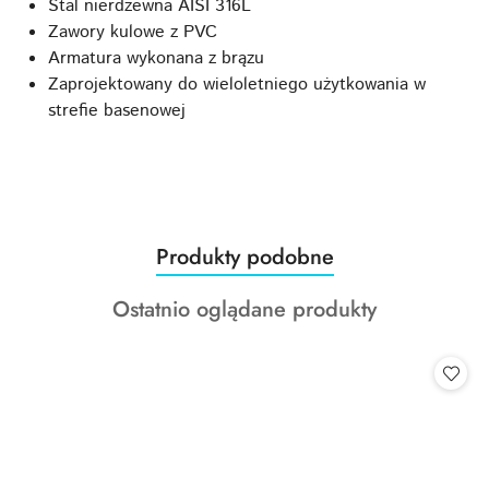
Stal nierdzewna AISI 316L
Zawory kulowe z PVC
Armatura wykonana z brązu
Zaprojektowany do wieloletniego użytkowania w
strefie basenowej
Produkty
Produkty podobne
Pomiń karuzelę produktów
o
Produkty
Ostatnio oglądane produkty
statusie:
o
statusie: