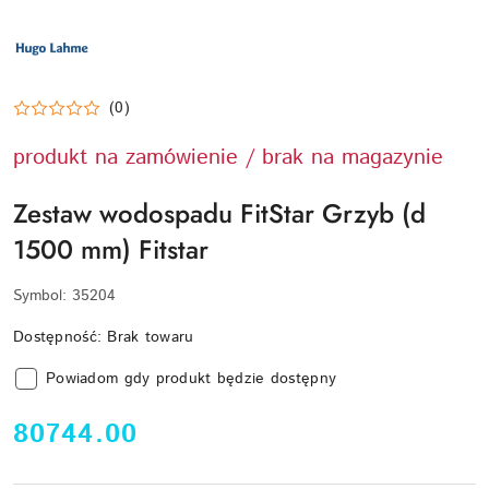
LOGO
PRODUCENTA
HUGO
LAHME
TECHNIKA
BASENOWA
(0)
produkt na zamówienie / brak na magazynie
Zestaw wodospadu FitStar Grzyb (d
1500 mm) Fitstar
Symbol:
35204
Dostępność:
Brak towaru
Powiadom gdy produkt będzie dostępny
cena:
80744.00