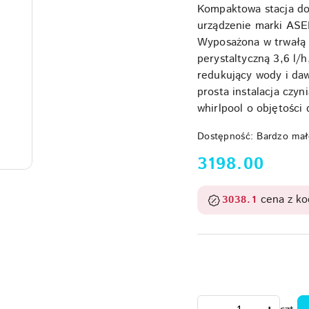
Kompaktowa stacja do
urządzenie marki ASE
Wyposażona w trwałą
perystaltyczną 3,6 l/h
redukujący wody i daw
prosta instalacja czy
whirlpool o objętości
Dostępność:
Bardzo mał
cena:
3198.00
cena z k
3038.1
Ilość