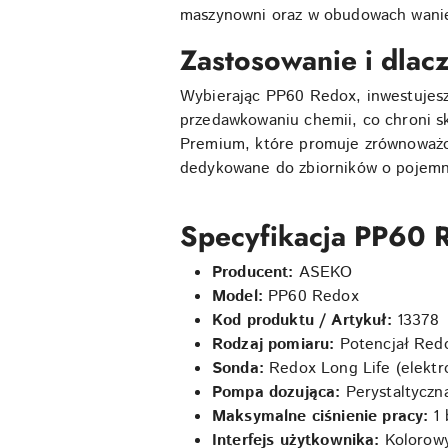
maszynowni oraz w obudowach wani
Zastosowanie i dla
Wybierając PP60 Redox, inwestujesz
przedawkowaniu chemii, co chroni skó
Premium, które promuje zrównoważone
dedykowane do zbiorników o pojemn
Specyfikacja PP60 
Producent:
ASEKO
Model:
PP60 Redox
Kod produktu / Artykuł:
13378
Rodzaj pomiaru:
Potencjał Red
Sonda:
Redox Long Life (elektr
Pompa dozująca:
Perystaltyczna
Maksymalne ciśnienie pracy:
1 
Interfejs użytkownika:
Kolorowy