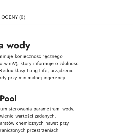
I OCENY (0)
ja wody
minuje konieczność ręcznego
o w mV), który informuje o zdolności
 Redox klasy Long Life, urządzenie
ody przy minimalnej ingerencji
 Pool
rum sterowania parametrami wody.
awienie wartości zadanych.
paratów chemicznych nawet przy
graniczonych przestrzeniach