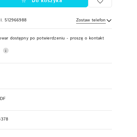
Do koszyka
el. 512966988
Zostaw telefon
Wyślij
owar dostępny po potwierdzeniu - proszę o kontakt
0
PDF
3378