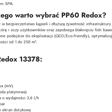
en SPA.
czego warto wybrać PP60 Redox?
 w bezpieczeństwo kąpieli i dłuższą żywotność infrastruktur
rę i oczy użytkowników oraz zapobiega blaknięciu folii basen
 podejście do eksploatacji (GEO/Eco-friendly), optymalizują
ości od 1 do 250 m³.
Redox 13378
:
ox (mV)
oda platynowa)
 o wydajności 3,6 l/h
bar
 ekran dotykowy