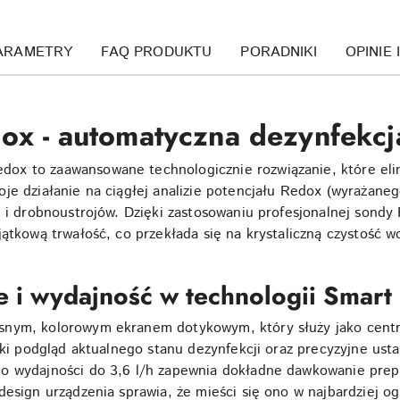
ARAMETRY
FAQ PRODUKTU
PORADNIKI
OPINIE 
x - a
utomatyczna dezynfekc
ox to zaawansowane technologicznie rozwiązanie, które eli
je działanie na ciągłej analizie potencjału Redox (wyrażaneg
ń i drobnoustrojów. Dzięki zastosowaniu profesjonalnej sondy
ątkową trwałość, co przekłada się na krystaliczną czystość w
e i wydajność w technologii Smart
snym, kolorowym ekranem dotykowym, który służy jako cent
bki podgląd aktualnego stanu dezynfekcji oraz precyzyjne ust
 o wydajności do 3,6 l/h zapewnia dokładne dawkowanie pre
design urządzenia sprawia, że mieści się ono w najbardziej o