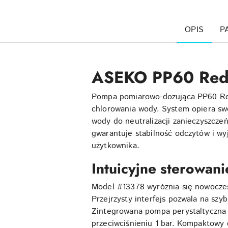
OPIS
P
ASEKO PP60 Redo
Pompa pomiarowo-dozująca PP60 Red
chlorowania wody. System opiera swo
wody do neutralizacji zanieczyszcze
gwarantuje stabilność odczytów i wyj
użytkownika.
Intuicyjne sterowani
Model #13378 wyróżnia się nowocze
Przejrzysty interfejs pozwala na szy
Zintegrowana pompa perystaltyczna
przeciwciśnieniu 1 bar. Kompaktowy 