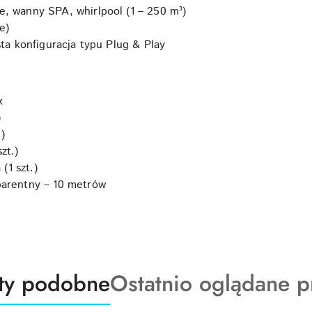
, wanny SPA, whirlpool (1 – 250 m³)
e)
ta konfiguracja typu Plug & Play
x
)
)
zt.)
(1 szt.)
parentny – 10 metrów
ty
Produkty
ty podobne
Ostatnio oglądane p
o