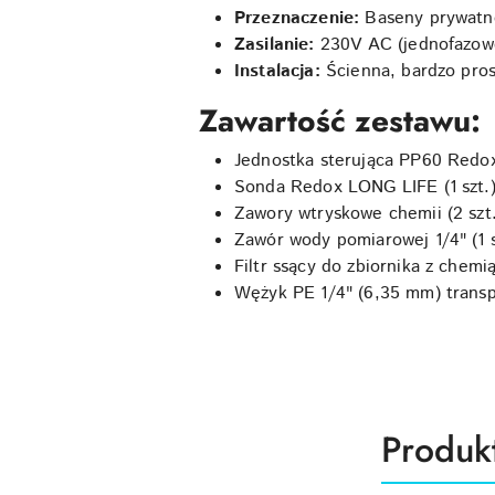
Przeznaczenie:
Baseny prywatne
Zasilanie:
230V AC (jednofazow
Instalacja:
Ścienna, bardzo pros
Zawartość zestawu:
Jednostka sterująca PP60 Redo
Sonda Redox LONG LIFE (1 szt.
Zawory wtryskowe chemii (2 szt.
Zawór wody pomiarowej 1/4" (1 s
Filtr ssący do zbiornika z chemią 
Wężyk PE 1/4" (6,35 mm) trans
Produk
Produk
Pomiń karuzelę produktów
o