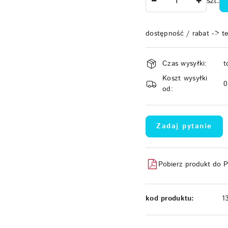
szt.
dostępność / rabat -> t
Dostępność
Czas wysyłki:
t
i
Koszt wysyłki
dostawa
od:
Zadaj pytanie
Pobierz produkt do 
kod produktu:
1