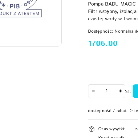
Pompa BADU MAGIC II/
Filtr wstępny, izolacj
czystej wody w Twoim
Dostępność:
Normalna il
cena:
1706.00
Ilość
szt.
dostępność / rabat -> t
Dostępność
Czas wysyłki:
z
i