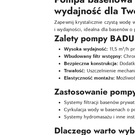
wydajność dla Tw
Zapewnij krystalicznie czystą wodę
i wydajności, idealna dla basenów o
Zalety pompy BADU
Wysoka wydajność:
11,5 m³/h p
Wbudowany filtr wstępny:
Chron
Bezpieczna konstrukcja:
Dodatko
Trwałość:
Uszczelnienie mechani
Elastyczność montażu:
Możliwoś
Zastosowanie pomp
Systemy filtracji basenów prywat
Cyrkulacja wody w basenach o p
Systemy hydromasażu i inne inst
Dlaczego warto wy