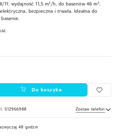
11: wydajność 11,5 m³/h, do basenów 46 m³.
a elektryczna, bezpieczna i trwała. Idealna do
 basenie.
ość
Do koszyka
el. 512966988
Zostaw telefon
Wyślij
azwyczaj 48 godzin