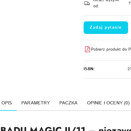
Koszt wysyłki
dostawa
1
od:
Zadaj pytanie
Pobierz produkt do 
ISBN:
2
OPIS
PARAMETRY
PACZKA
OPINIE I OCENY (0)
BADU MAGIC II/11 – niezawo