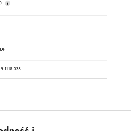
9
PDF
19.1118.038
dność i