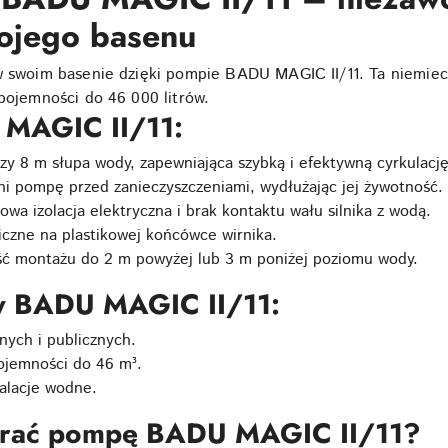
ojego basenu
 w swoim basenie dzięki pompie BADU MAGIC II/11. Ta niemi
 pojemności do 46 000 litrów.
 MAGIC II/11:
rzy 8 m słupa wody, zapewniająca szybką i efektywną cyrkulacj
i pompę przed zanieczyszczeniami, wydłużając jej żywotność.
wa izolacja elektryczna i brak kontaktu wału silnika z wodą.
czne na plastikowej końcówce wirnika.
ć montażu do 2 m powyżej lub 3 m poniżej poziomu wody.
y BADU MAGIC II/11:
nych i publicznych.
ojemności do 46 m³.
alacje wodne.
brać pompę BADU MAGIC II/11?