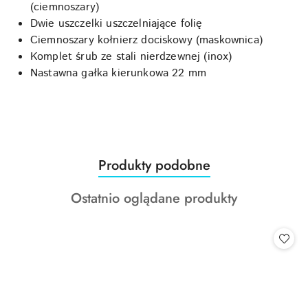
(ciemnoszary)
Dwie uszczelki uszczelniające folię
Ciemnoszary kołnierz dociskowy (maskownica)
Komplet śrub ze stali nierdzewnej (inox)
Nastawna gałka kierunkowa 22 mm
Produkty
Produkty podobne
Pomiń karuzelę produktów
o
Produkty
Ostatnio oglądane produkty
statusie:
o
statusie: