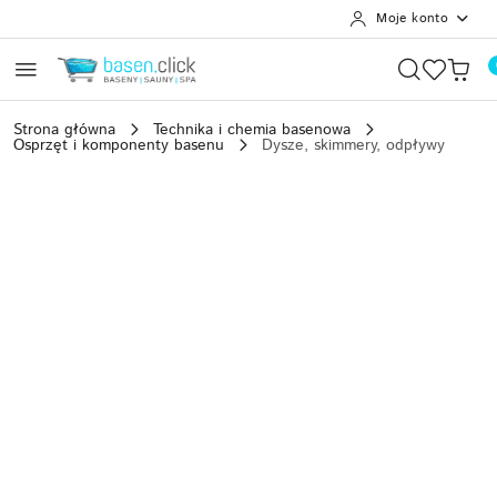
Moje konto
Przejdź do treści głównej
Przejdź do wyszukiwarki
Przejdź do moje konto
Przejdź do menu głównego
Przejdź do opisu produktu
Przejdź do stopki
Strona główna
Technika i chemia basenowa
Osprzęt i komponenty basenu
Dysze, skimmery, odpływy