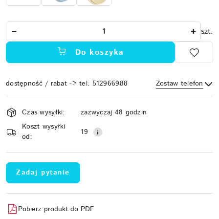
Ilość
szt.
Do koszyka
dostępność / rabat -> tel. 512966988
Zostaw telefon
Dostępność
Czas wysyłki:
zazwyczaj 48 godzin
i
Koszt wysyłki
Wyślij
dostawa
19
od:
Zadaj pytanie
Pobierz produkt do PDF