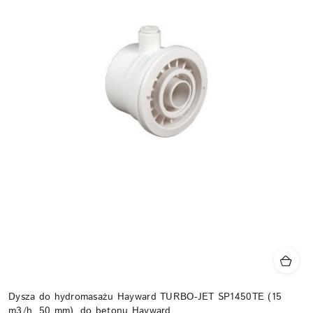
Dysza do hydromasażu Hayward TURBO-JET SP1450TE (15
m3/h, 50 mm), do betonu Hayward