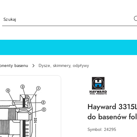
ponenty basenu
Dysze, skimmery, odpływy
HAYWARD-
LOGO
Hayward 3315LG
do basenów fo
Symbol:
24295