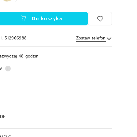
Do koszyka
el. 512966988
Zostaw telefon
Wyślij
azwyczaj 48 godzin
9
PDF