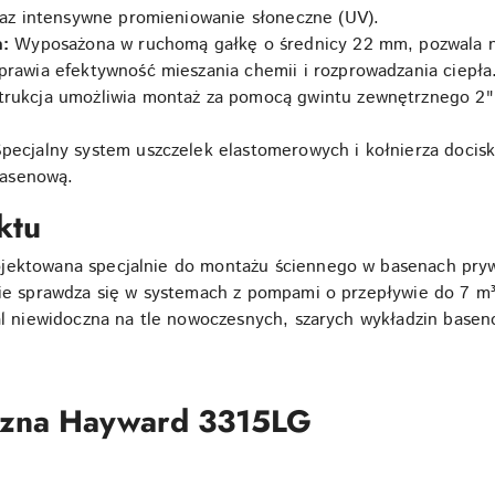
oraz intensywne promieniowanie słoneczne (UV).
a:
Wyposażona w ruchomą gałkę o średnicy 22 mm, pozwala n
prawia efektywność mieszania chemii i rozprowadzania ciepła
rukcja umożliwia montaż za pomocą gwintu zewnętrznego 2" 
pecjalny system uszczelek elastomerowych i kołnierza docis
 basenową.
ktu
ojektowana specjalnie do montażu ściennego w basenach pry
nie sprawdza się w systemach z pompami o przepływie do 7 m³/
mal niewidoczna na tle nowoczesnych, szarych wykładzin basen
iczna Hayward 3315LG