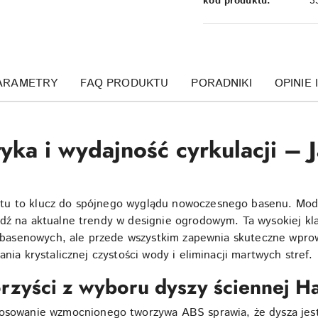
kod produktu:
3
ARAMETRY
FAQ PRODUKTU
PORADNIKI
OPINIE 
ka i wydajność cyrkulacji – 
tu to klucz do spójnego wyglądu nowoczesnego basenu. Mod
dź na aktualne trendy w designie ogrodowym. Ta wysokiej kl
ii basenowych, ale przede wszystkim zapewnia skuteczne wpro
nia krystalicznej czystości wody i eliminacji martwych stref.
orzyści z wyboru dyszy ściennej 
osowanie wzmocnionego tworzywa ABS sprawia, że dysza jest