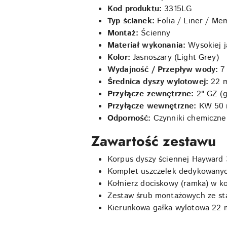
Kod produktu:
3315LG
Typ ścianek:
Folia / Liner / M
Montaż:
Ścienny
Materiał wykonania:
Wysokiej j
Kolor:
Jasnoszary (Light Grey)
Wydajność / Przepływ wody:
7
Średnica dyszy wylotowej:
22 
Przyłącze zewnętrzne:
2" GZ (g
Przyłącze wewnętrzne:
KW 50 m
Odporność:
Czynniki chemiczne,
Zawartość zestawu
Korpus dyszy ściennej Hayward 
Komplet uszczelek dedykowanych
Kołnierz dociskowy (ramka) w k
Zestaw śrub montażowych ze sta
Kierunkowa gałka wylotowa 22