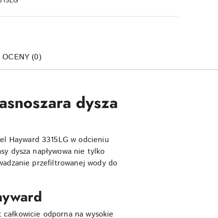
315LG
I OCENY (0)
Jasnoszara dysza
el Hayward 3315LG w odcieniu
asy dysza napływowa nie tylko
wadzanie przefiltrowanej wody do
Hayward
 całkowicie odporna na wysokie