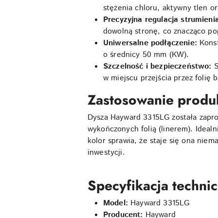
stężenia chloru, aktywny tlen 
Precyzyjna regulacja strumieni
dowolną stronę, co znacząco po
Uniwersalne podłączenie:
Konst
o średnicy 50 mm (KW).
Szczelność i bezpieczeństwo:
S
w miejscu przejścia przez folię
Zastosowanie produ
Dysza Hayward 3315LG została zapr
wykończonych folią (linerem). Ideal
kolor sprawia, że staje się ona nie
inwestycji.
Specyfikacja techn
Model:
Hayward 3315LG
Producent:
Hayward