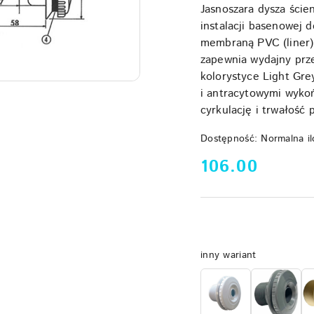
Jasnoszara dysza ści
instalacji basenowej 
membraną PVC (liner
zapewnia wydajny prze
kolorystyce Light Gre
i antracytowymi wyko
cyrkulację i trwałość 
Dostępność:
Normalna il
cena:
106.00
Wariant
inny wariant