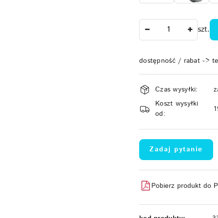
Ilość
szt.
dostępność / rabat -> t
Dostępność
Czas wysyłki:
z
i
Koszt wysyłki
dostawa
1
od:
Zadaj pytanie
Pobierz produkt do 