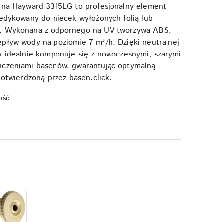
enna Hayward 3315LG to profesjonalny element
dedykowany do niecek wyłożonych folią lub
). Wykonana z odpornego na UV tworzywa ABS,
pływ wody na poziomie 7 m³/h. Dzięki neutralnej
y idealnie komponuje się z nowoczesnymi, szarymi
ńczeniami basenów, gwarantując optymalną
potwierdzoną przez basen.click.
ość