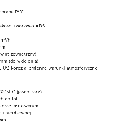
embrana PVC
akości tworzywo ABS
 m³/h
mm
wint zewnętrzny)
m (do wklejenia)
 UV, korozja, zmienne warunki atmosferyczne
3315LG (jasnoszary)
 do folii
olorze jasnoszarym
li nierdzewnej
 mm