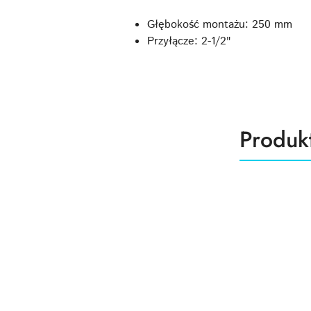
Głębokość montażu: 250 mm
Przyłącze: 2-1/2"
Produk
Produk
Pomiń karuzelę produktów
o
statusie