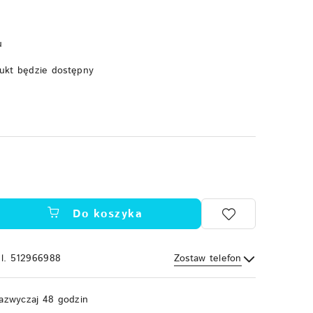
u
ukt będzie dostępny
Do koszyka
el. 512966988
Zostaw telefon
Wyślij
azwyczaj 48 godzin