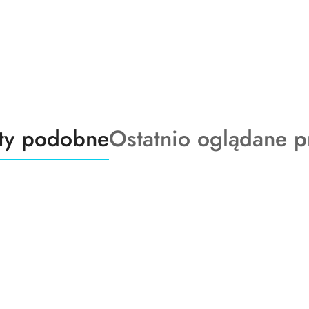
ty
Produkty
ty podobne
Ostatnio oglądane p
o
:
statusie: