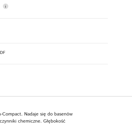
0
PDF
n-Compact. Nadaje się do basenów
dczynniki chemiczne. Głębokość