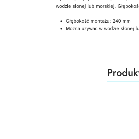
wodzie słonej lub morskiej. Głębok
Głębokość montażu: 240 mm
Można używać w wodzie słonej lu
Produk
Produk
Pomiń karuzelę produktów
o
statusie