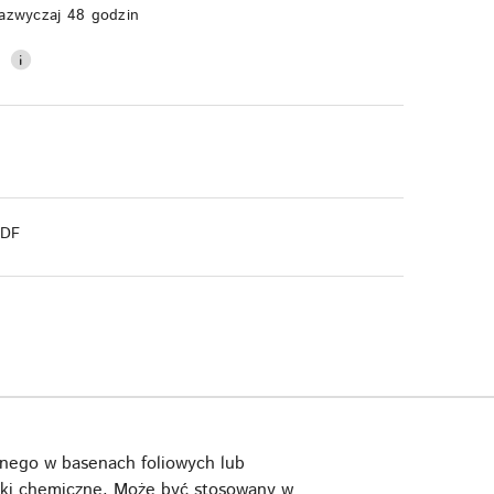
azwyczaj 48 godzin
0
PDF
anego w basenach foliowych lub
iki chemiczne. Może być stosowany w