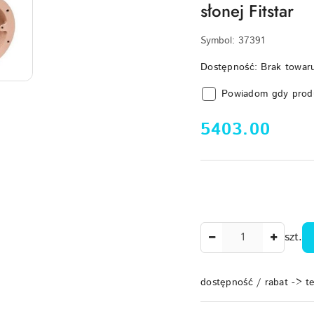
słonej Fitstar
Symbol:
37391
Dostępność:
Brak towar
Powiadom gdy prod
cena:
5403.00
Ilość
szt.
dostępność / rabat -> t
Dostępność