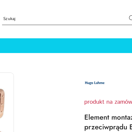
LOGO
PRODUCENTA
HUGO
LAHME
TECHNIKA
BASENOWA
produkt na zamów
Element monta
przeciwprądu 