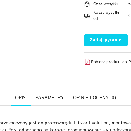
Czas wysyłki:
z
i
Koszt wysyłki
dostawa
od:
Zadaj pytanie
Pobierz produkt do 
OPIS
PARAMETRY
OPINIE I OCENY (0)
rzeznaczony jest do przeciwprądu Fitstar Evolution, montow
ązu Rg5, odpornego na korozję, promieniowanie UV i odczynn