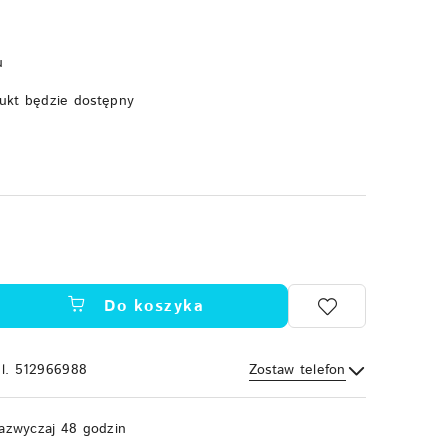
u
ukt będzie dostępny
Do koszyka
el. 512966988
Zostaw telefon
Wyślij
azwyczaj 48 godzin