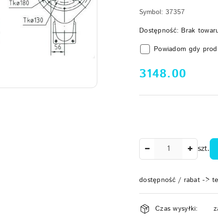
Symbol:
37357
Dostępność:
Brak towar
Powiadom gdy prod
cena:
3148.00
Ilość
szt.
dostępność / rabat -> t
Dostępność
Czas wysyłki:
z
i