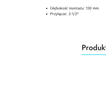
Głębokość montażu: 130 mm
Przyłącze: 2-1/2"
Produk
Produk
Pomiń karuzelę produktów
o
statusie