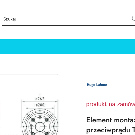
LOGO
PRODUCENTA
HUGO
LAHME
TECHNIKA
BASENOWA
produkt na zamów
Element montaż
przeciwprądu T