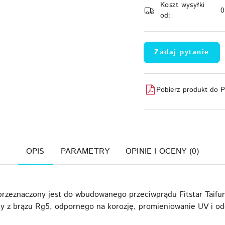
Koszt wysyłki
dostawa
od:
Zadaj pytanie
Pobierz produkt do 
OPIS
PARAMETRY
OPINIE I OCENY (0)
przeznaczony jest do wbudowanego przeciwprądu Fitstar Taifu
ny z brązu Rg5, odpornego na korozję, promieniowanie UV i o