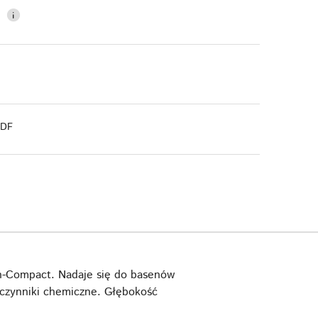
0
PDF
n-Compact. Nadaje się do basenów
dczynniki chemiczne. Głębokość