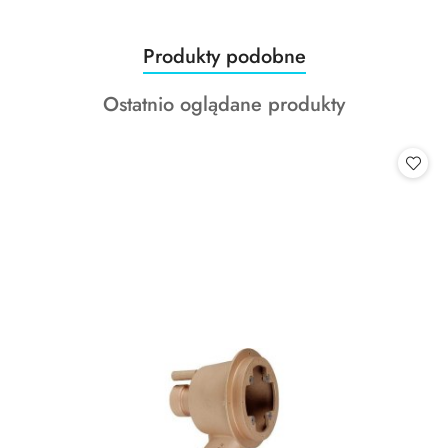
Produkty
Produkty podobne
Pomiń karuzelę produktów
o
Produkty
Ostatnio oglądane produkty
statusie:
o
statusie: