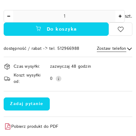
Ilość
szt.
Do koszyka
dostępność / rabat -> tel. 512966988
Zostaw telefon
Dostępność
Czas wysyłki:
zazwyczaj 48 godzin
i
Koszt wysyłki
Wyślij
dostawa
0
od:
Zadaj pytanie
Pobierz produkt do PDF