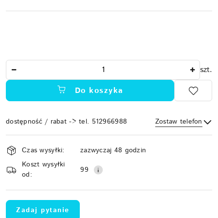
Ilość
szt.
Do koszyka
dostępność / rabat -> tel. 512966988
Zostaw telefon
Dostępność
Czas wysyłki:
zazwyczaj 48 godzin
i
Koszt wysyłki
Wyślij
dostawa
99
od:
Zadaj pytanie