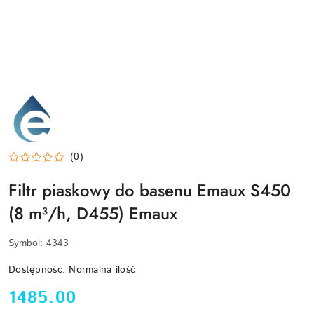
EMAUX-
LOGO
(0)
Filtr piaskowy do basenu Emaux S450
(8 m³/h, D455) Emaux
Symbol:
4343
Dostępność:
Normalna ilość
cena:
1485.00