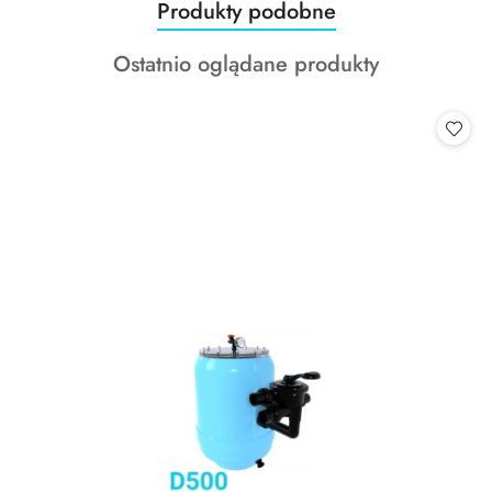
Produkty
Produkty podobne
Pomiń karuzelę produktów
o
Produkty
Ostatnio oglądane produkty
statusie:
o
statusie: