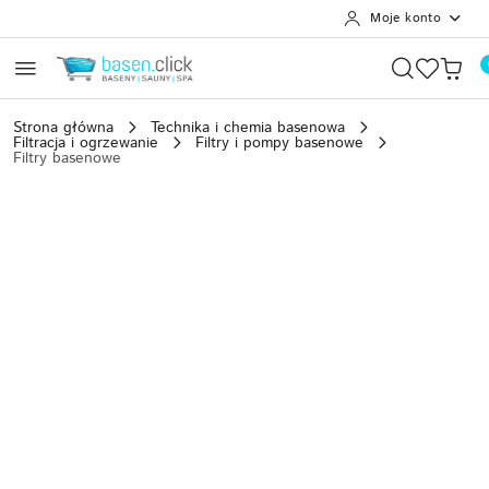
Moje konto
Przejdź do treści głównej
Przejdź do wyszukiwarki
Przejdź do moje konto
Przejdź do menu głównego
Przejdź do opisu produktu
Przejdź do stopki
Strona główna
Technika i chemia basenowa
Filtracja i ogrzewanie
Filtry i pompy basenowe
Filtry basenowe