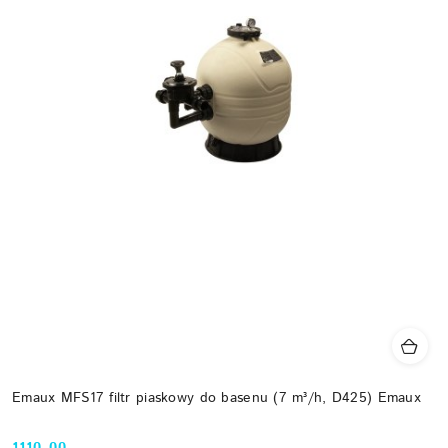
Emaux MFS17 filtr piaskowy do basenu (7 m³/h, D425) Emaux