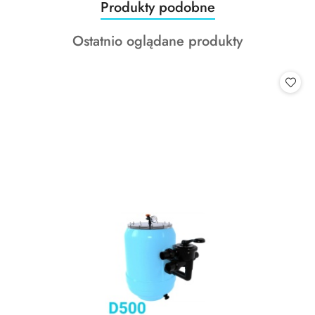
Produkty
Produkty podobne
Pomiń karuzelę produktów
o
Produkty
Ostatnio oglądane produkty
statusie:
o
statusie: