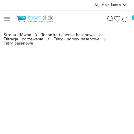
Moje konto
Przejdź do treści głównej
Przejdź do wyszukiwarki
Przejdź do moje konto
Przejdź do menu głównego
Przejdź do opisu produktu
Przejdź do stopki
Strona główna
Technika i chemia basenowa
Filtracja i ogrzewanie
Filtry i pompy basenowe
Filtry basenowe