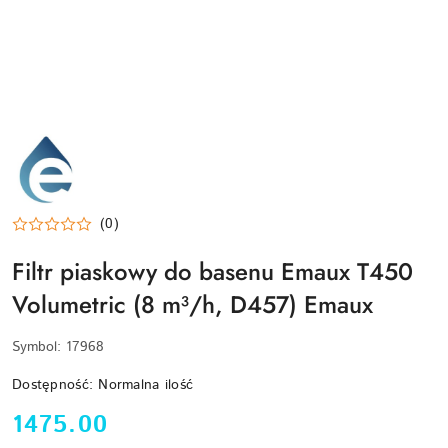
EMAUX-
LOGO
(0)
Filtr piaskowy do basenu Emaux T450
Volumetric (8 m³/h, D457) Emaux
Symbol:
17968
Dostępność:
Normalna ilość
cena:
1475.00