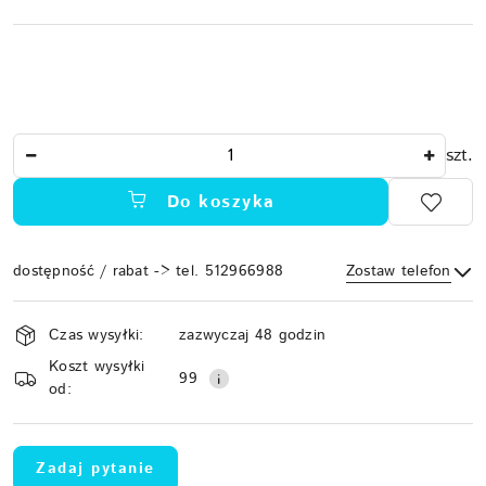
Ilość
szt.
Do koszyka
dostępność / rabat -> tel. 512966988
Zostaw telefon
Dostępność
Czas wysyłki:
zazwyczaj 48 godzin
i
Koszt wysyłki
Wyślij
dostawa
99
od:
Zadaj pytanie