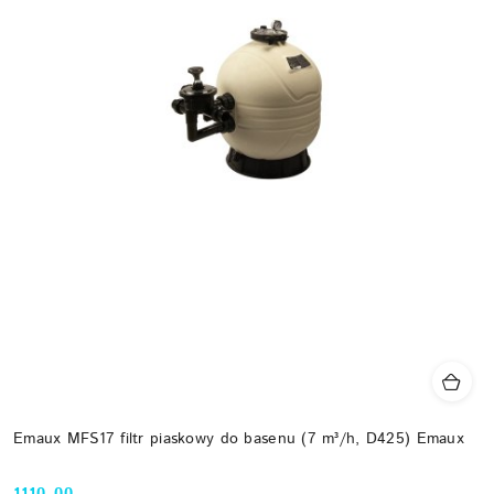
Emaux MFS17 filtr piaskowy do basenu (7 m³/h, D425) Emaux