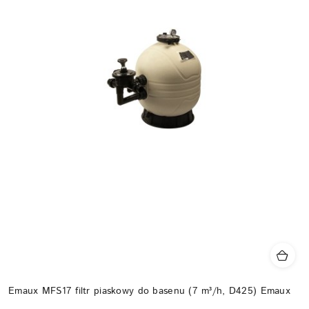
Emaux MFS17 filtr piaskowy do basenu (7 m³/h, D425) Emaux