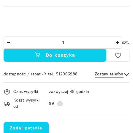
Ilość
szt.
Do koszyka
dostępność / rabat -> tel. 512966988
Zostaw telefon
Dostępność
Czas wysyłki:
zazwyczaj 48 godzin
i
Koszt wysyłki
Wyślij
dostawa
99
od:
Zadaj pytanie