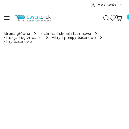
Moje konto
Przejdź do treści głównej
Przejdź do wyszukiwarki
Przejdź do moje konto
Przejdź do menu głównego
Przejdź do opisu produktu
Przejdź do stopki
Strona główna
Technika i chemia basenowa
Filtracja i ogrzewanie
Filtry i pompy basenowe
Filtry basenowe