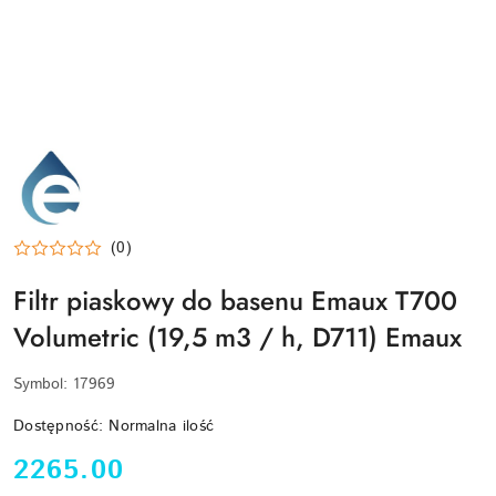
EMAUX-
LOGO
(0)
Filtr piaskowy do basenu Emaux T700
Volumetric (19,5 m3 / h, D711) Emaux
Symbol:
17969
Dostępność:
Normalna ilość
cena:
2265.00