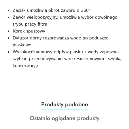
Zacisk umożliwia obrót zaworu o 360°
Zawór wielopozycyjny, umożliwia wybór dowolnego
trybu pracy filtra
Korek spustowy
Dyfuzor górny rozprowadza wodę po poduszce
piaskowej
Wysokociśnieniowy odpływ piasku / wody zapewnia
szybkie przechowywanie w okresie zimowym i szybką
konserwację
Produkty
Produkty podobne
Pomiń karuzelę produktów
o
Produkty
Ostatnio oglądane produkty
statusie:
o