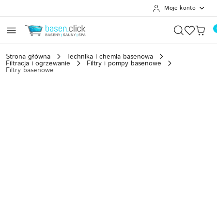
Moje konto
Przejdź do treści głównej
Przejdź do wyszukiwarki
Przejdź do moje konto
Przejdź do menu głównego
Przejdź do opisu produktu
Przejdź do stopki
Strona główna
Technika i chemia basenowa
Filtracja i ogrzewanie
Filtry i pompy basenowe
Filtry basenowe