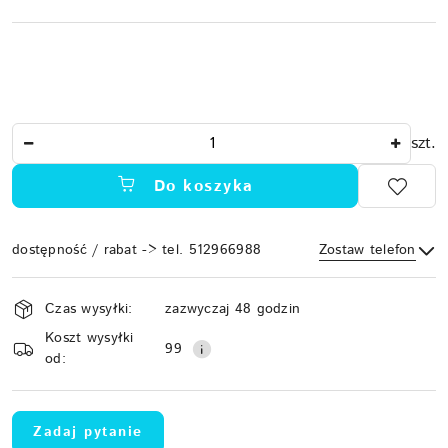
Ilość
szt.
Do koszyka
dostępność / rabat -> tel. 512966988
Zostaw telefon
Dostępność
Czas wysyłki:
zazwyczaj 48 godzin
i
Koszt wysyłki
Wyślij
dostawa
99
od:
Zadaj pytanie