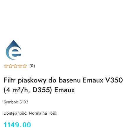
EMAUX-
LOGO
(0)
Filtr piaskowy do basenu Emaux V350
(4 m³/h, D355) Emaux
Symbol:
5103
Dostępność:
Normalna ilość
cena:
1149.00