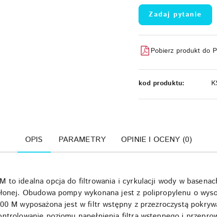
Zadaj pytanie
Pobierz produkt do 
kod produktu:
K
OPIS
PARAMETRY
OPINIE I OCENY (0)
to idealna opcja do filtrowania i cyrkulacji wody w basenac
łonej. Obudowa pompy wykonana jest z polipropylenu o wysoki
00 M wyposażona jest w filtr wstępny z przezroczystą pokry
ontrolowanie poziomu napełnienia filtra wstępnego i przepr