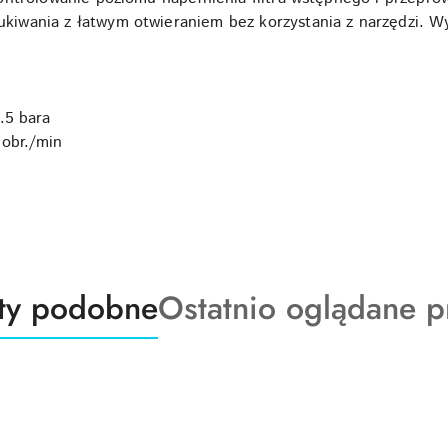
wania z łatwym otwieraniem bez korzystania z narzędzi. W
.5 bara
 obr./min
ty
Produkty
ty podobne
Ostatnio oglądane p
o
:
statusie: