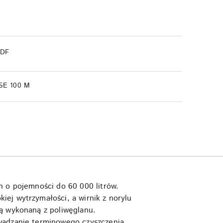
PDF
SE 100 M
h o pojemności do 60 000 litrów.
ej wytrzymałości, a wirnik z norylu
wą wykonaną z poliwęglanu.
owadzanie terminowego czyszczenia.