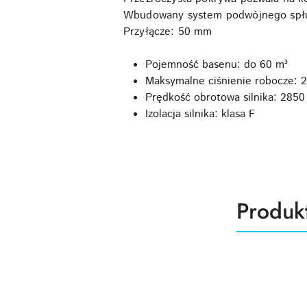
Wbudowany system podwójnego spłuki
Przyłącze: 50 mm
Pojemność basenu: do 60 m³
Maksymalne ciśnienie robocze: 2
Prędkość obrotowa silnika: 2850
Izolacja silnika: klasa F
Produk
Produk
Pomiń karuzelę produktów
o
statusie