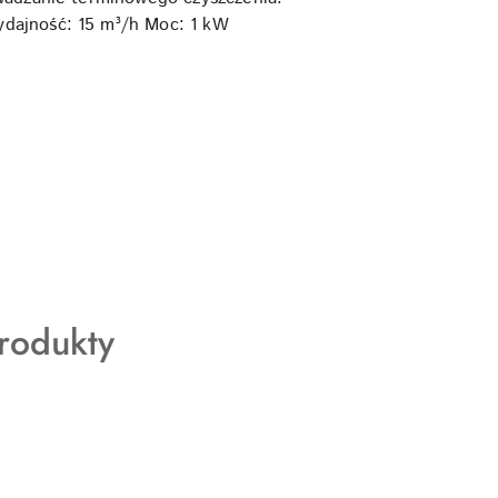
ydajność: 15 m³/h Moc: 1 kW
rodukty