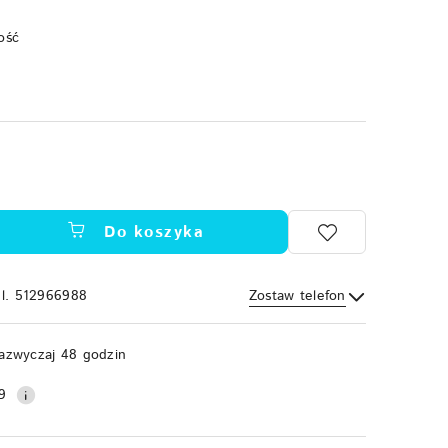
ość
Do koszyka
el. 512966988
Zostaw telefon
Wyślij
azwyczaj 48 godzin
9