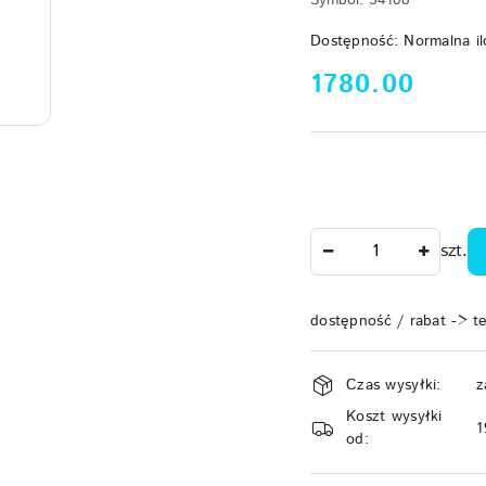
Symbol:
34108
Dostępność:
Normalna il
cena:
1780.00
Ilość
szt.
dostępność / rabat -> t
Dostępność
Czas wysyłki:
z
i
Koszt wysyłki
dostawa
1
od: