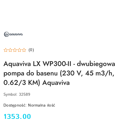
NAZWA
PRODUCENTA:
AQUAVIVA
(0)
Aquaviva LX WP300-II - dwubiegowa
pompa do basenu (230 V, 45 m3/h,
0.62/3 KM) Aquaviva
Symbol:
32589
Dostępność:
Normalna ilość
cena:
1353.00