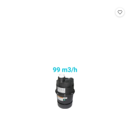
o
statusie: