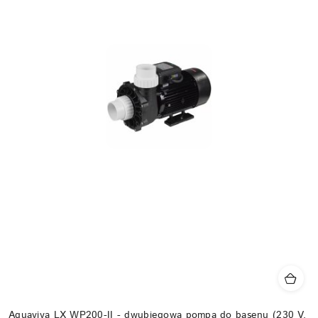
Aquaviva LX WP200-II - dwubiegowa pompa do basenu (230 V,