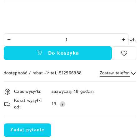
Ilość
szt.
Do koszyka
dostępność / rabat -> tel. 512966988
Zostaw telefon
Dostępność
Czas wysyłki:
zazwyczaj 48 godzin
i
Koszt wysyłki
Wyślij
dostawa
19
od:
Zadaj pytanie