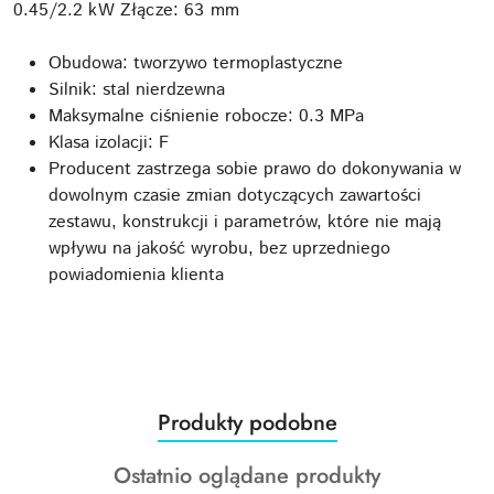
0.45/2.2 kW Złącze: 63 mm
Obudowa: tworzywo termoplastyczne
Silnik: stal nierdzewna
Maksymalne ciśnienie robocze: 0.3 MPa
Klasa izolacji: F
Producent zastrzega sobie prawo do dokonywania w
dowolnym czasie zmian dotyczących zawartości
zestawu, konstrukcji i parametrów, które nie mają
wpływu na jakość wyrobu, bez uprzedniego
powiadomienia klienta
Produkty
Produkty podobne
Pomiń karuzelę produktów
o
Produkty
Ostatnio oglądane produkty
statusie: