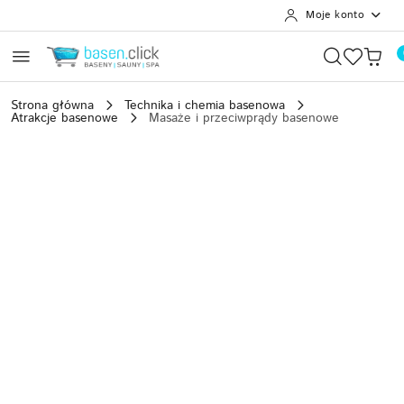
Moje konto
Przejdź do treści głównej
Przejdź do wyszukiwarki
Przejdź do moje konto
Przejdź do menu głównego
Przejdź do opisu produktu
Przejdź do stopki
Strona główna
Technika i chemia basenowa
Atrakcje basenowe
Masaże i przeciwprądy basenowe