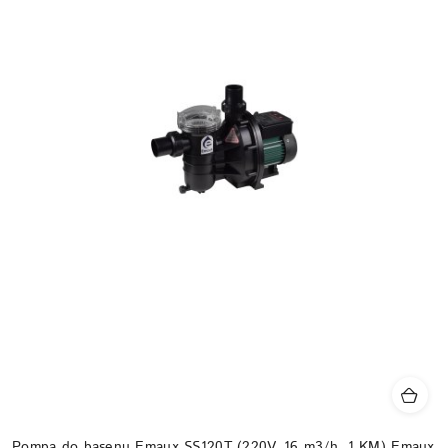
Pompa do basenu Emaux SS120T (220V, 16 m3/h, 1 KM) Emaux