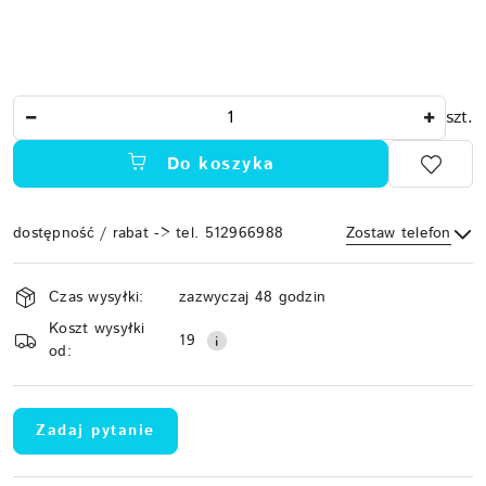
Ilość
szt.
Do koszyka
dostępność / rabat -> tel. 512966988
Zostaw telefon
Dostępność
Czas wysyłki:
zazwyczaj 48 godzin
i
Koszt wysyłki
Wyślij
dostawa
19
od:
Zadaj pytanie