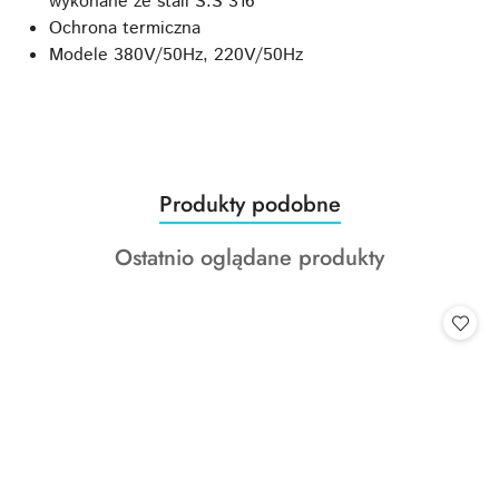
wykonane ze stali S.S 316
Ochrona termiczna
Modele 380V/50Hz, 220V/50Hz
Produkty
Produkty podobne
Pomiń karuzelę produktów
o
Produkty
Ostatnio oglądane produkty
statusie:
o
statusie: