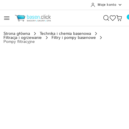
Moje konto
Przejdź do treści głównej
Przejdź do wyszukiwarki
Przejdź do moje konto
Przejdź do menu głównego
Przejdź do opisu produktu
Przejdź do stopki
Strona główna
Technika i chemia basenowa
Filtracja i ogrzewanie
Filtry i pompy basenowe
Pompy filtracyjne