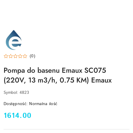
EMAUX-
LOGO
(0)
Pompa do basenu Emaux SC075
(220V, 13 m3/h, 0.75 KM) Emaux
Symbol:
4823
Dostępność:
Normalna ilość
cena:
1614.00