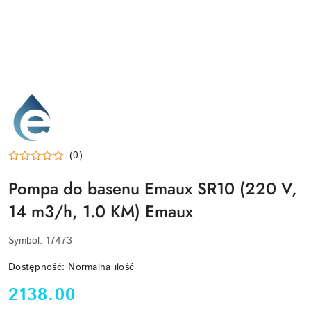
EMAUX-
LOGO
(0)
Pompa do basenu Emaux SR10 (220 V,
14 m3/h, 1.0 KM) Emaux
Symbol:
17473
Dostępność:
Normalna ilość
cena:
2138.00