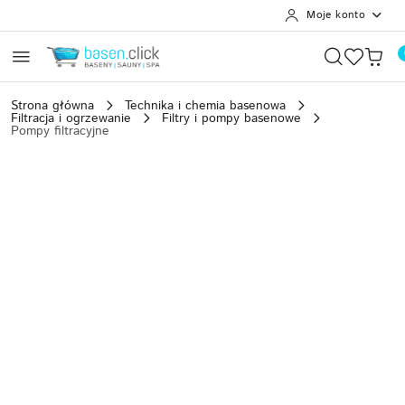
Moje konto
Przejdź do treści głównej
Przejdź do wyszukiwarki
Przejdź do moje konto
Przejdź do menu głównego
Przejdź do opisu produktu
Przejdź do stopki
Strona główna
Technika i chemia basenowa
Filtracja i ogrzewanie
Filtry i pompy basenowe
Pompy filtracyjne