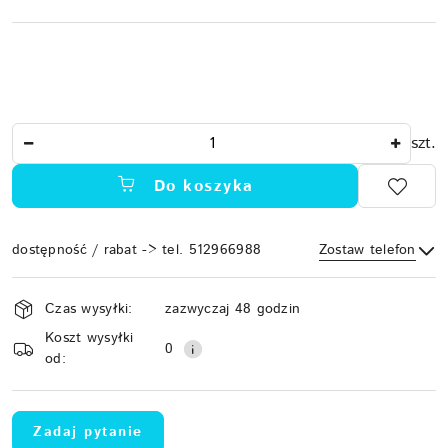
Ilość
szt.
Do koszyka
dostępność / rabat -> tel. 512966988
Zostaw telefon
Dostępność
Czas wysyłki:
zazwyczaj 48 godzin
i
Koszt wysyłki
Wyślij
dostawa
0
od:
Zadaj pytanie