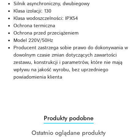
Silnik asynchroniczny, dwubiegowy
Klasa izolacji: 130
Klasa wodoszczelności: IPX54
Ochrona termiczna
Ochrona przed przeciążeniem
Model 220V/50Hz
Producent zastrzega sobie prawo do dokonywania w
dowolnym czasie zmian dotyczących zawartości
zestawu, konstrukcji i parametrów, które nie mają
wpływu na jakość wyrobu, bez uprzedniego
powiadomienia klienta
Produkty
Produkty podobne
Pomiń karuzelę produktów
o
Produkty
Ostatnio oglądane produkty
statusie: