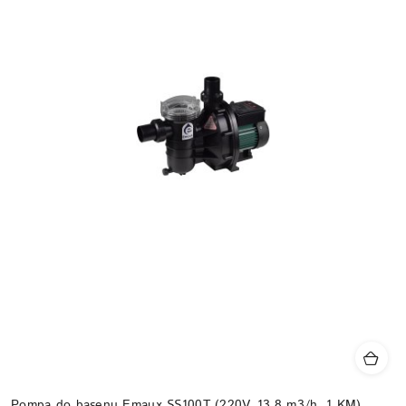
Pompa do basenu Emaux SS100T (220V, 13.8 m3/h, 1 KM)