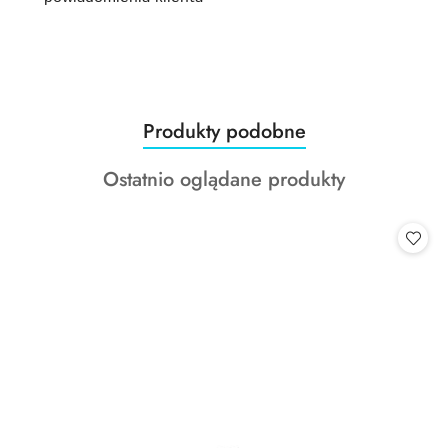
Produkty
Produkty podobne
Pomiń karuzelę produktów
o
Produkty
Ostatnio oglądane produkty
statusie:
o
statusie: