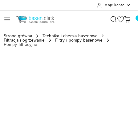
Moje konto
Przejdź do treści głównej
Przejdź do wyszukiwarki
Przejdź do moje konto
Przejdź do menu głównego
Przejdź do opisu produktu
Przejdź do stopki
Strona główna
Technika i chemia basenowa
Filtracja i ogrzewanie
Filtry i pompy basenowe
Pompy filtracyjne