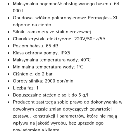
Maksymalna pojemność obsługiwanego basenu: 64
000 l
Obudowa: włókno polipropylenowe Permaglass XL
odporne na ciepło
Silnik: zamknięty ze stali nierdzewnej
Charakterystyki elektryczne: 220V/50Hz/5А
Poziom hałasu: 65 dB
Klasa ochrony pompy: IPX5
Maksymalna temperatura wody: 40℃
Minimalna temperatura wody: 1℃
Ciśnienie: do 2 bar
Obroty silnika: 2900 obr/min
Liczba faz: 1
Dopuszczalne stężenie soli: do 5 g/l
Producent zastrzega sobie prawo do dokonywania w
dowolnym czasie zmian dotyczących zawartości
zestawu, konstrukcji i parametrów, które nie mają
wpływu na jakość wyrobu, bez uprzedniego
powiadomienia klienta