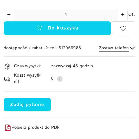
Ilość
szt.
Do koszyka
dostępność / rabat -> tel. 512966988
Zostaw telefon
Dostępność
Czas wysyłki:
zazwyczaj 48 godzin
i
Koszt wysyłki
Wyślij
dostawa
0
od:
Zadaj pytanie
Pobierz produkt do PDF