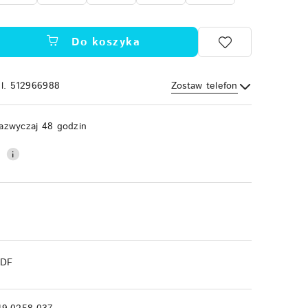
Do koszyka
el. 512966988
Zostaw telefon
Wyślij
azwyczaj 48 godzin
0
PDF