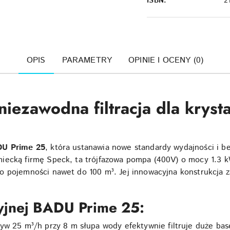
ISBN:
2
OPIS
PARAMETRY
OPINIE I OCENY (0)
iezawodna filtracja dla krysta
DU Prime 25
, która ustanawia nowe standardy wydajności i b
iecką firmę Speck, ta trójfazowa pompa (400V) o mocy 1.3 kW
 pojemności nawet do 100 m³. Jej innowacyjna konstrukcja zap
cyjnej BADU Prime 25:
yw 25 m³/h przy 8 m słupa wody efektywnie filtruje duże base