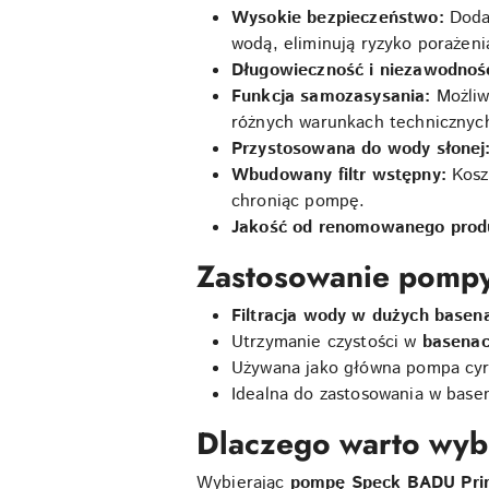
Wysokie bezpieczeństwo:
Dodat
wodą, eliminują ryzyko porażeni
Długowieczność i niezawodnoś
Funkcja samozasysania:
Możliw
różnych warunkach technicznyc
Przystosowana do wody słonej
Wbudowany filtr wstępny:
Koszy
chroniąc pompę.
Jakość od renomowanego prod
Zastosowanie pomp
Filtracja wody w dużych basen
Utrzymanie czystości w
basenac
Używana jako główna pompa cyrk
Idealna do zastosowania w base
Dlaczego warto wy
Wybierając
pompę Speck BADU Pri