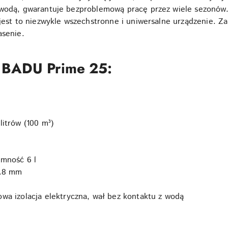
 wodą, gwarantuje bezproblemową pracę przez wiele sezonów.
jest to niezwykle wszechstronne i uniwersalne urządzenie. Zauf
asenie.
 BADU Prime 25:
itrów (100 m³)
mność 6 l
2.8 mm
a izolacja elektryczna, wał bez kontaktu z wodą