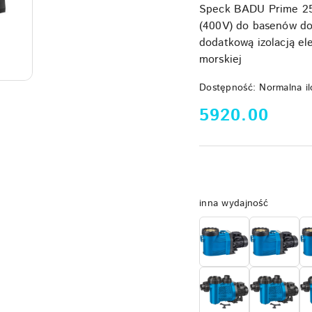
Speck BADU Prime 25 
(400V) do basenów do 
dodatkową izolacją el
morskiej
Dostępność:
Normalna il
cena:
5920.00
Wariant
inna wydajność