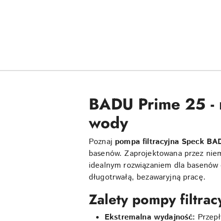
BADU Prime 25 - n
wody
Poznaj
pompa filtracyjna Speck BA
basenów. Zaprojektowana przez niem
idealnym rozwiązaniem dla basenów o
długotrwałą, bezawaryjną pracę.
Zalety pompy filtra
Ekstremalna wydajność:
Przepł