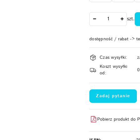
Ilość
szt.
dostępność / rabat -> t
Dostępność
Czas wysyłki:
z
i
Koszt wysyłki
dostawa
od:
Zadaj pytanie
Pobierz produkt do 