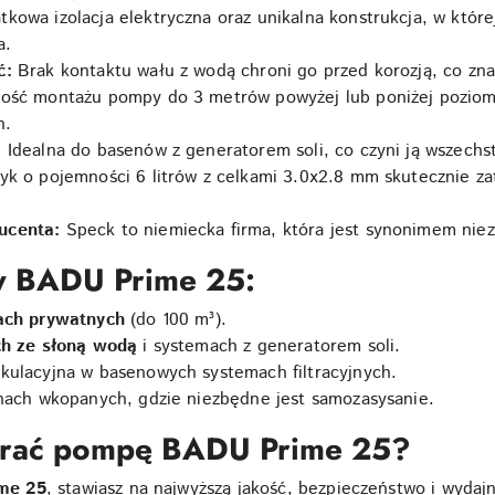
kowa izolacja elektryczna oraz unikalna konstrukcja, w któr
a.
ć:
Brak kontaktu wału z wodą chroni go przed korozją, co zn
ość montażu pompy do 3 metrów powyżej lub poniżej poziomu 
h.
:
Idealna do basenów z generatorem soli, co czyni ją wszech
k o pojemności 6 litrów z celkami 3.0x2.8 mm skutecznie za
ucenta:
Speck to niemiecka firma, która jest synonimem niez
y BADU Prime 25:
ach prywatnych
(do 100 m³).
h ze słoną wodą
i systemach z generatorem soli.
ulacyjna w basenowych systemach filtracyjnych.
nach wkopanych, gdzie niezbędne jest samozasysanie.
brać pompę BADU Prime 25?
me 25
, stawiasz na najwyższą jakość, bezpieczeństwo i wydaj