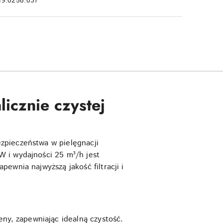
19.0258.037
licznie czystej
ezpieczeństwa w pielęgnacji
 i wydajności 25 m³/h jest
ewnia najwyższą jakość filtracji i
ny, zapewniając idealną czystość.