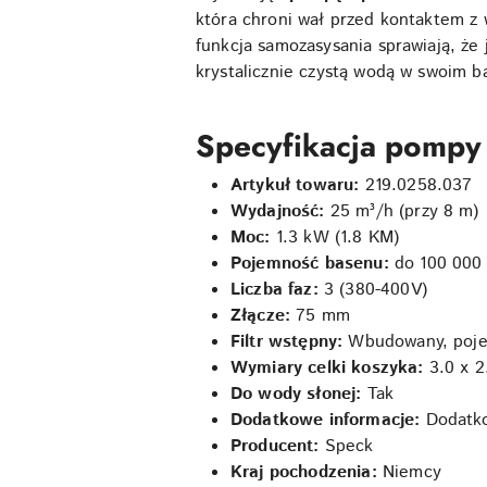
która chroni wał przed kontaktem z
funkcja samozasysania sprawiają, że 
krystalicznie czystą wodą w swoim b
Specyfikacja pompy
Artykuł towaru:
219.0258.037
Wydajność:
25 m³/h (przy 8 m)
Moc:
1.3 kW (1.8 KM)
Pojemność basenu:
do 100 000 l
Liczba faz:
3 (380-400V)
Złącze:
75 mm
Filtr wstępny:
Wbudowany, poje
Wymiary celki koszyka:
3.0 x 
Do wody słonej:
Tak
Dodatkowe informacje:
Dodatkow
Producent:
Speck
Kraj pochodzenia:
Niemcy