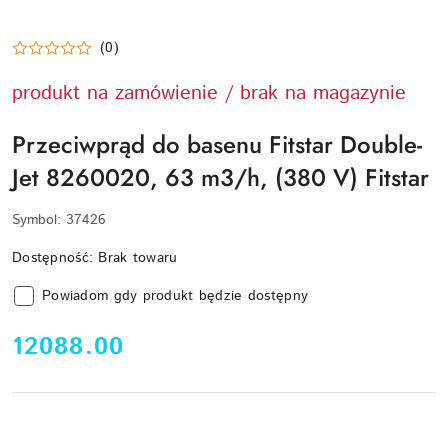
LAHME
TECHNIKA
BASENOWA
(0)
produkt na zamówienie / brak na magazynie
Przeciwprąd do basenu Fitstar Double-
Jet 8260020, 63 m3/h, (380 V) Fitstar
Symbol:
37426
Dostępność:
Brak towaru
Powiadom gdy produkt będzie dostępny
cena:
12088.00