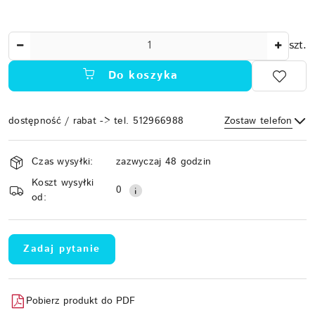
Ilość
szt.
Do koszyka
dostępność / rabat -> tel. 512966988
Zostaw telefon
Dostępność
Czas wysyłki:
zazwyczaj 48 godzin
i
Koszt wysyłki
Wyślij
dostawa
0
od:
Zadaj pytanie
Pobierz produkt do PDF