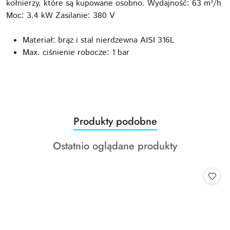
kołnierzy, które są kupowane osobno. Wydajność: 63 m³/h
Moc: 3.4 kW Zasilanie: 380 V
Materiał: brąz i stal nierdzewna AISI 316L
Max. ciśnienie robocze: 1 bar
Produkty
Produkty podobne
Pomiń karuzelę produktów
o
Produkty
Ostatnio oglądane produkty
statusie:
o
statusie: