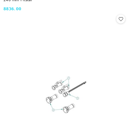
240 mm Fitstar
8836.00
Cena: