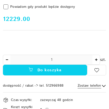
Powiadom gdy produkt będzie dostępny
cena:
12229.00
Ilość
szt.
Do koszyka
dostępność / rabat -> tel. 512966988
Zostaw telefon
Dostępność
Czas wysyłki:
zazwyczaj 48 godzin
i
Koszt wysyłki
Wyślij