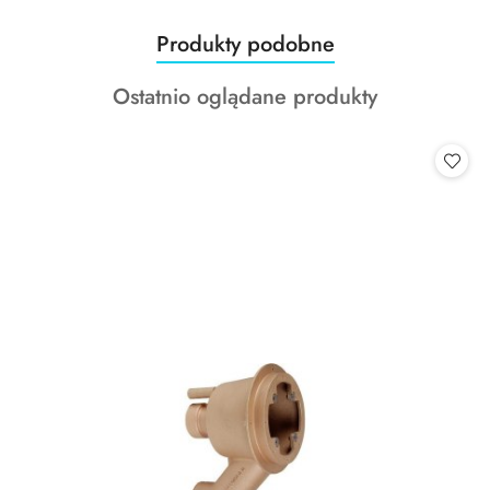
Produkty
Produkty podobne
Pomiń karuzelę produktów
o
Produkty
Ostatnio oglądane produkty
statusie:
o
statusie: