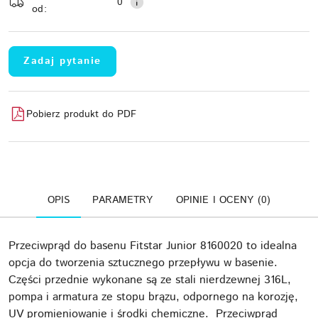
dostawa
0
od:
Zadaj pytanie
Pobierz produkt do PDF
OPIS
PARAMETRY
OPINIE I OCENY (0)
Przeciwprąd do basenu Fitstar Junior 8160020 to idealna
opcja do tworzenia sztucznego przepływu w basenie.
Części przednie wykonane są ze stali nierdzewnej 316L,
pompa i armatura ze stopu brązu, odpornego na korozję,
UV promieniowanie i środki chemiczne. Przeciwprąd