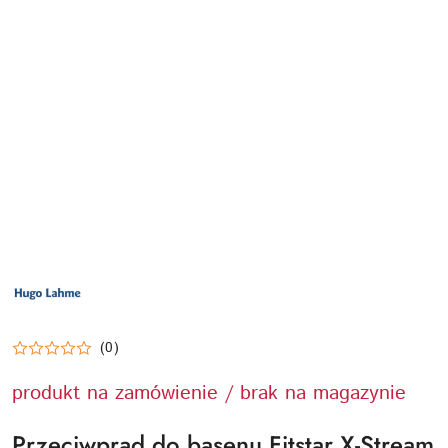
LOGO
PRODUCENTA
HUGO
LAHME
TECHNIKA
BASENOWA
(0)
produkt na zamówienie / brak na magazynie
Przeciwprąd do basenu Fitstar X-Stream