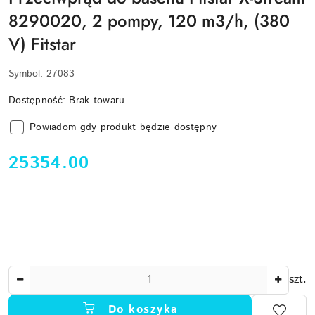
8290020, 2 pompy, 120 m3/h, (380
V) Fitstar
Symbol:
27083
Dostępność:
Brak towaru
Powiadom gdy produkt będzie dostępny
cena:
25354.00
Ilość
szt.
Do koszyka