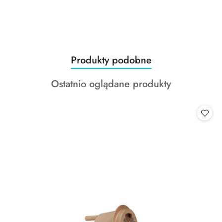
Produkty
Produkty podobne
Pomiń karuzelę produktów
o
Produkty
Ostatnio oglądane produkty
statusie:
o
statusie: