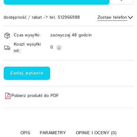
dostępność / rabat -> tel. 512966988
Zostaw telefon
Dostępność
Czas wysyłki:
zazwyczaj 48 godzin
i
Koszt wysyłki
Wyślij
dostawa
0
od:
Zadaj pytanie
Pobierz produkt do PDF
OPIS
PARAMETRY
OPINIE I OCENY (0)