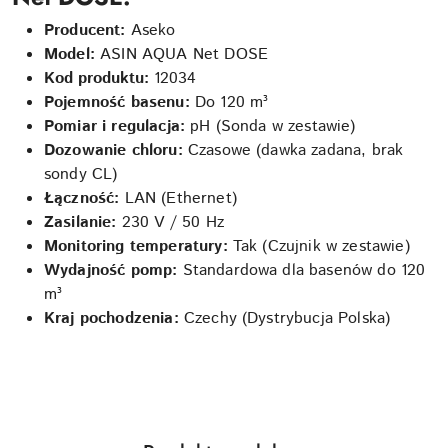
Producent:
Aseko
Model:
ASIN AQUA Net DOSE
Kod produktu:
12034
Pojemność basenu:
Do 120 m³
Pomiar i regulacja:
pH (Sonda w zestawie)
Dozowanie chloru:
Czasowe (dawka zadana, brak
sondy CL)
Łączność:
LAN (Ethernet)
Zasilanie:
230 V / 50 Hz
Monitoring temperatury:
Tak (Czujnik w zestawie)
Wydajność pomp:
Standardowa dla basenów do 120
m³
Kraj pochodzenia:
Czechy (Dystrybucja Polska)