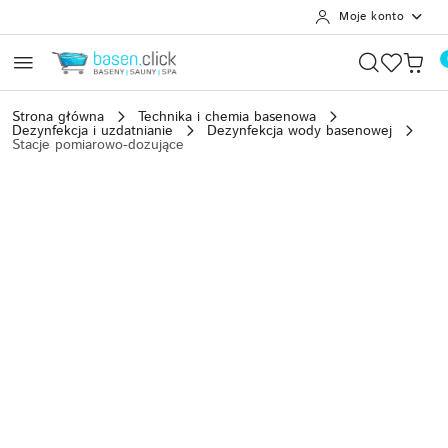
Moje konto
Przejdź do treści głównej
Przejdź do wyszukiwarki
Przejdź do moje konto
Przejdź do menu głównego
Przejdź do opisu produktu
Przejdź do stopki
Strona główna
Technika i chemia basenowa
Dezynfekcja i uzdatnianie
Dezynfekcja wody basenowej
Stacje pomiarowo-dozujące