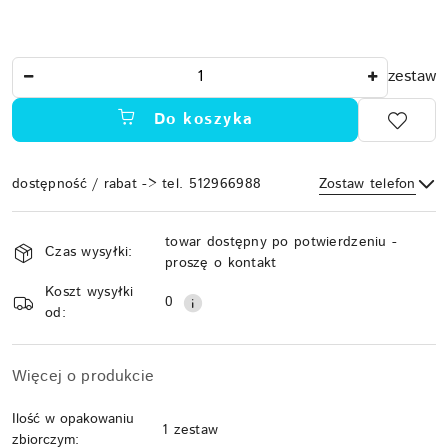
Ilość
zestaw
Do koszyka
dostępność / rabat -> tel. 512966988
Zostaw telefon
Dostępność
towar dostępny po potwierdzeniu -
i
Czas wysyłki:
proszę o kontakt
Wyślij
dostawa
Koszt wysyłki
0
od:
Więcej o produkcie
Ilość w opakowaniu
1 zestaw
zbiorczym: