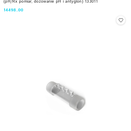
(pH/Rx pomiar, dozowanie pH i antyglon) 133011
14498.00
Cena: