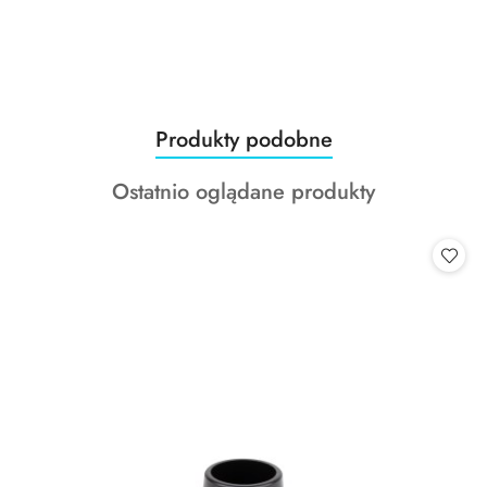
Produkty
Produkty podobne
Pomiń karuzelę produktów
o
Produkty
Ostatnio oglądane produkty
statusie:
o
statusie: