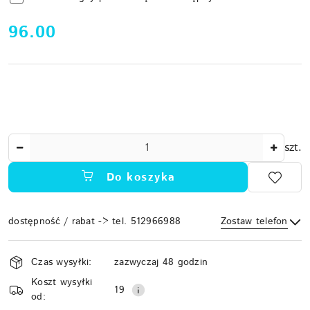
cena:
96.00
Ilość
szt.
Do koszyka
dostępność / rabat -> tel. 512966988
Zostaw telefon
Dostępność
Czas wysyłki:
zazwyczaj 48 godzin
i
Koszt wysyłki
Wyślij
dostawa
19
od: