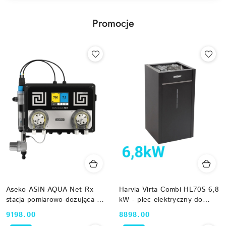
Promocje
Aseko ASIN AQUA Net Rx
Harvia Virta Combi HL70S 6,8
stacja pomiarowo-dozująca pH
kW - piec elektryczny do
i Redox z modułem LAN
sauny z parownikiem czarny
Cena:
Cena:
9198.00
8898.00
12035
HL700400S bez sterownika