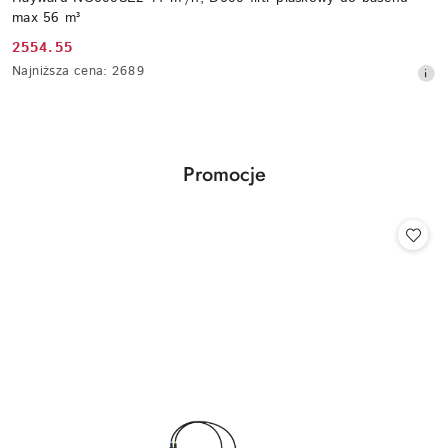
max 56 m³
2554.55
Cena
Najniższa
Najniższa cena:
2689
promocyjna:
cena
z
30
dni
przed
Produkty
Promocje
obniżką
Pomiń karuzelę produktów
o
statusie: