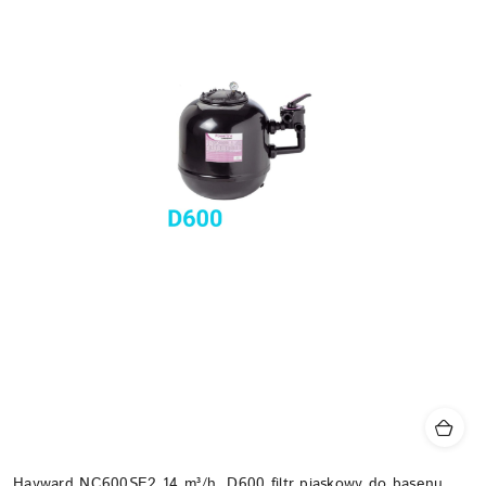
Hayward NC600SE2 14 m³/h, D600 filtr piaskowy do basenu