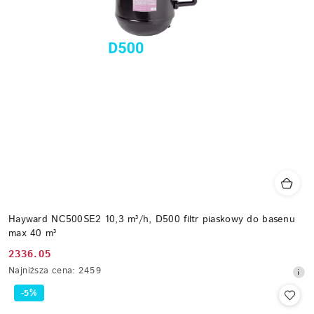
Hayward NC500SE2 10,3 m³/h, D500 filtr piaskowy do basenu
max 40 m³
2336.05
Cena
Najniższa
Najniższa cena:
2459
promocyjna:
cena
-5%
z
30