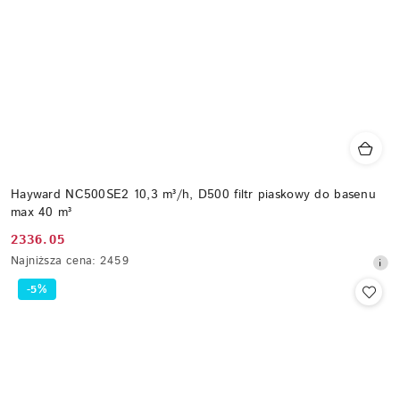
Hayward NC500SE2 10,3 m³/h, D500 filtr piaskowy do basenu
max 40 m³
2336.05
Cena
Najniższa
Najniższa cena:
2459
promocyjna:
cena
-5%
z
30
dni
przed
obniżką