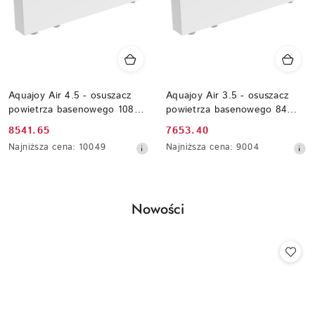
Aquajoy Air 4.5 - osuszacz
Aquajoy Air 3.5 - osuszacz
powietrza basenowego 108
powietrza basenowego 84
l/dobę (WiFi, montaż
l/dobę (WiFi, montaż
Cena
Cena
8541.65
7653.40
ścienny/podłogowy)
ścienny/podłogowy)
promocyjna:
Najniższa
promocyjna:
Najniższa
Najniższa cena:
10049
Najniższa cena:
9004
cena
cena
z
z
30
30
dni
dni
Produkty
Nowości
przed
przed
Pomiń karuzelę produktów
obniżką
obniżką
o
statusie: