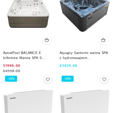
obniżką
obniżką
AstralPool BALANCE E
Aquajoy Santorini wanna SPA
Infinitree Wanna SPA 5-
z hydromasażem
osobowa Old Timber + Audio
(220х220х95 cm), opal
Cena
Cena
Cena:
51998.00
43429.00
Bluetooth + ECOSpa
ciemny
64998.00
promocyjna:
przed
74134AC307
promocją:
-15%
-15%