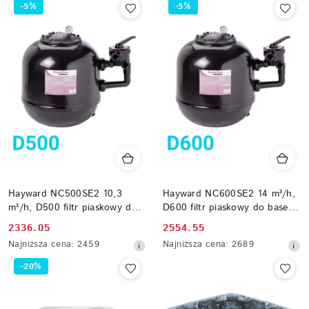
-5%
-5%
Hayward NC500SE2 10,3
Hayward NC600SE2 14 m³/h,
m³/h, D500 filtr piaskowy do
D600 filtr piaskowy do basenu
basenu max 40 m³
max 56 m³
Cena
Cena
2336.05
2554.55
promocyjna:
Najniższa
promocyjna:
Najniższa
Najniższa cena:
2459
Najniższa cena:
2689
cena
cena
-20%
z
z
30
30
dni
dni
przed
przed