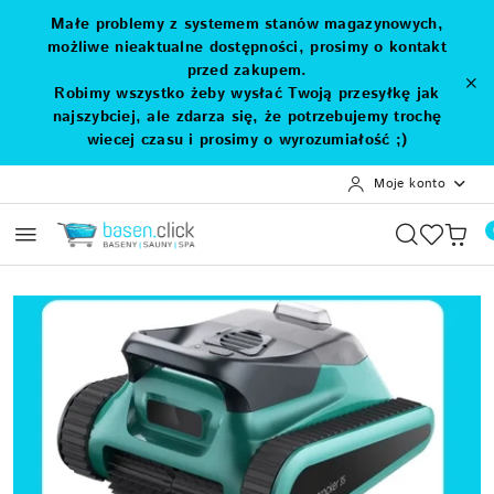
Przejdź do treści głównej
Przejdź do wyszukiwarki
Przejdź do moje konto
Przejdź do menu głównego
Przejdź do stopki
Małe problemy z systemem stanów magazynowych,
możliwe nieaktualne dostępności, prosimy o kontakt
przed zakupem.
Robimy wszystko żeby wysłać Twoją przesyłkę jak
najszybciej, ale zdarza się, że potrzebujemy trochę
wiecej czasu i prosimy o wyrozumiałość ;)
Moje konto