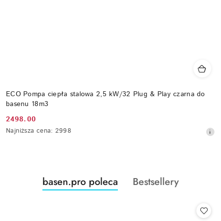
ECO Pompa ciepła stalowa 2,5 kW/32 Plug & Play czarna do
basenu 18m3
2498.00
Cena
Najniższa
Najniższa cena:
2998
promocyjna:
cena
z
30
dni
przed
Produkty
Produkty
basen.pro poleca
Bestsellery
obniżką
Pomiń karuzelę produktów
o
o
statusie:
statusie: