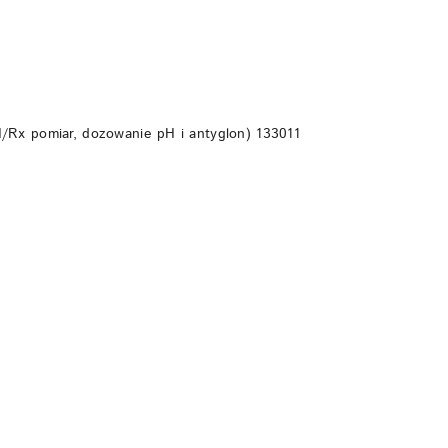
DO KOSZYKA
H/Rx pomiar, dozowanie pH i antyglon) 133011