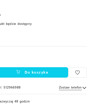
u
ukt będzie dostępny
Do koszyka
el. 512966988
Zostaw telefon
Wyślij
azwyczaj 48 godzin