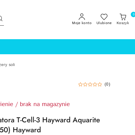
0
Moje konto
Ulubione
Koszyk
zery soli
(0)
ienie / brak na magazynie
atora T-Cell-3 Hayward Aquarite
D50) Hayward