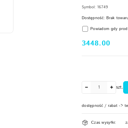
Symbol:
16749
Dostępność:
Brak towar
Powiadom gdy prod
cena:
3448.00
Ilość
szt.
dostępność / rabat -> t
Dostępność
Czas wysyłki:
z
i