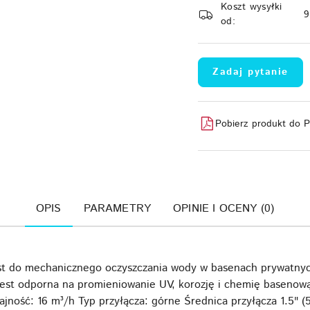
Koszt wysyłki
dostawa
od:
Zadaj pytanie
Pobierz produkt do 
OPIS
PARAMETRY
OPINIE I OCENY (0)
est do mechanicznego oczyszczania wody w basenach prywatny
jest odporna na promieniowanie UV, korozję i chemię basenową
jność: 16 m³/h Typ przyłącza: górne Średnica przyłącza 1.5" 