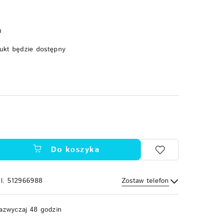
u
ukt będzie dostępny
Do koszyka
el. 512966988
Zostaw telefon
Wyślij
azwyczaj 48 godzin