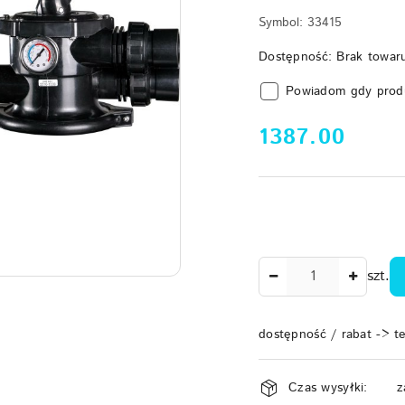
Symbol:
33415
Dostępność:
Brak towar
Powiadom gdy prod
cena:
1387.00
Ilość
szt.
dostępność / rabat -> t
Dostępność
Czas wysyłki:
z
i