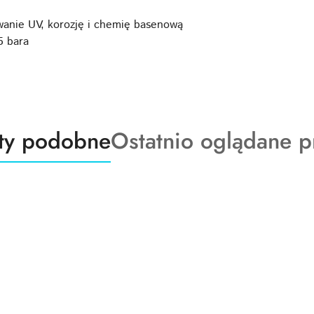
anie UV, korozję i chemię basenową
5 bara
ty
Produkty
ty podobne
Ostatnio oglądane p
o
:
statusie: