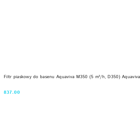
Filtr piaskowy do basenu Aquaviva M350 (5 m³/h, D350) Aquaviv
837.00
Cena: