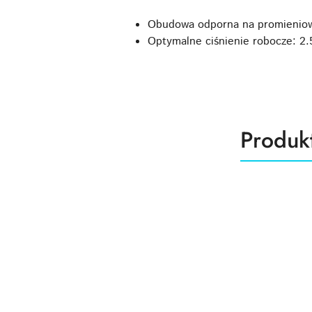
Obudowa odporna na promieniow
Optymalne ciśnienie robocze: 2.
Produk
Produk
Pomiń karuzelę produktów
o
statusie