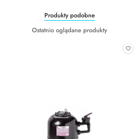
Produkty
Produkty podobne
Pomiń karuzelę produktów
o
Produkty
Ostatnio oglądane produkty
statusie:
o
statusie: