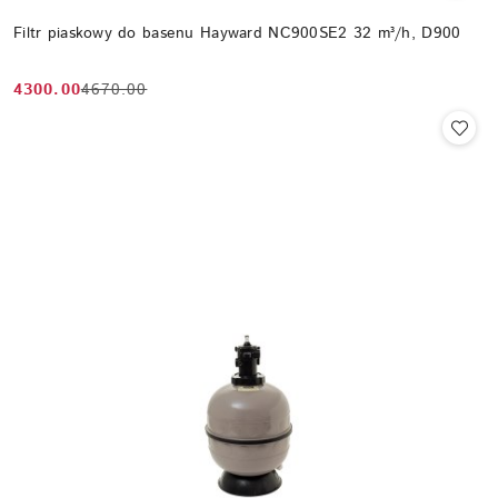
Filtr piaskowy do basenu Hayward NC900SE2 32 m³/h, D900
4300.00
4670.00
Cena
Cena
promocyjna:
przed
promocją: