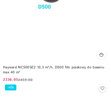
Hayward NC500SE2 10,3 m³/h, D500 filtr piaskowy do basenu
max 40 m³
2336.05
2459.00
Cena
Cena
promocyjna:
przed
-11%
promocją: