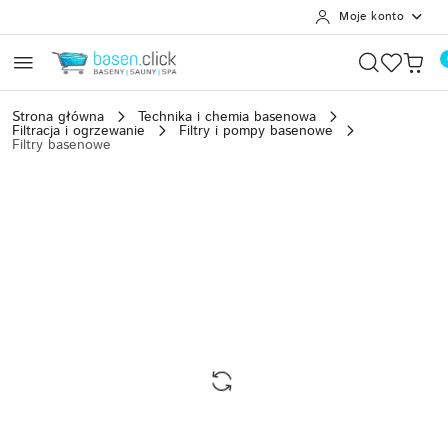
Moje konto
Przejdź do treści głównej
Przejdź do wyszukiwarki
Przejdź do moje konto
Przejdź do menu głównego
Przejdź do opisu produktu
Przejdź do stopki
Strona główna
Technika i chemia basenowa
Filtracja i ogrzewanie
Filtry i pompy basenowe
Filtry basenowe