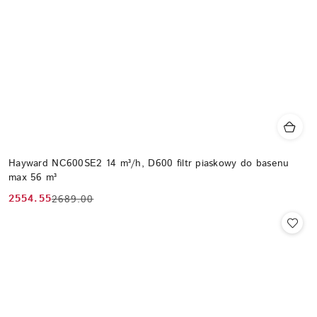
Hayward NC600SE2 14 m³/h, D600 filtr piaskowy do basenu
max 56 m³
2554.55
2689.00
Cena
Cena
promocyjna:
przed
promocją: