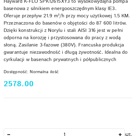
Hayward K-FLO SPK12615XY3 to wysokowydajna pompa
basenowa z silnikiem energooszczędnym klasy IE3.
Oferuje przepływ 21.9 m³/h przy mocy użytkowej 1.5 KM.
Przeznaczona do basenów o objętości do 87 600 litrów.
Dzięki konstrukcji z Norylu i stali AISI 316 jest w pełni
odporna na korozję i przystosowana do pracy z wodą
słoną. Zasilanie 3-fazowe (380V). Francuska produkcja
gwarantuje niezawodność i długą żywotność. Idealna do
cyrkulacji w basenach prywatnych i półpublicznych
Dostępność:
Normalna ilość
cena:
2578.00
Ilość
szt.