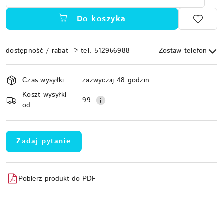
Do koszyka
dostępność / rabat -> tel. 512966988
Zostaw telefon
Dostępność
Czas wysyłki:
zazwyczaj 48 godzin
i
Koszt wysyłki
Wyślij
dostawa
99
od:
Zadaj pytanie
Pobierz produkt do PDF