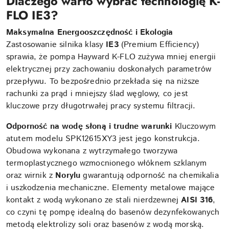
Dlaczego warto wybrać technologię K-
FLO IE3?
Maksymalna Energooszczędność i Ekologia
Zastosowanie silnika klasy
IE3
(Premium Efficiency)
sprawia, że pompa Hayward K-FLO zużywa mniej energii
elektrycznej przy zachowaniu doskonałych parametrów
przepływu. To bezpośrednio przekłada się na niższe
rachunki za prąd i mniejszy ślad węglowy, co jest
kluczowe przy długotrwałej pracy systemu filtracji.
Odporność na wodę słoną i trudne warunki
Kluczowym
atutem modelu SPK12615XY3 jest jego konstrukcja.
Obudowa wykonana z wytrzymałego tworzywa
termoplastycznego wzmocnionego włóknem szklanym
oraz wirnik z
Norylu
gwarantują odporność na chemikalia
i uszkodzenia mechaniczne. Elementy metalowe mające
kontakt z wodą wykonano ze stali nierdzewnej
AISI 316
,
co czyni tę pompę idealną do basenów dezynfekowanych
metodą elektrolizy soli oraz basenów z wodą morską.