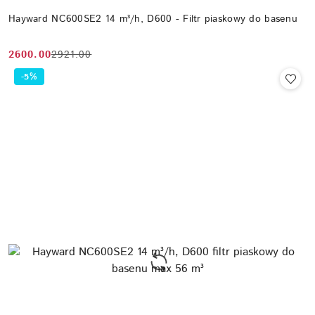
Hayward NC600SE2 14 m³/h, D600 - Filtr piaskowy do basenu
2600.00
2921.00
Cena
Cena
promocyjna:
przed
-5%
promocją: