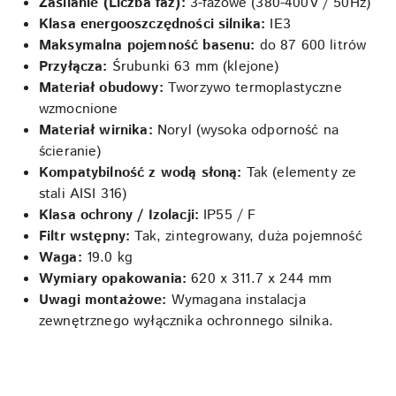
Zasilanie (Liczba faz):
3-fazowe (380-400V / 50Hz)
Klasa energooszczędności silnika:
IE3
Maksymalna pojemność basenu:
do 87 600 litrów
Przyłącza:
Śrubunki 63 mm (klejone)
Materiał obudowy:
Tworzywo termoplastyczne
wzmocnione
Materiał wirnika:
Noryl (wysoka odporność na
ścieranie)
Kompatybilność z wodą słoną:
Tak (elementy ze
stali AISI 316)
Klasa ochrony / Izolacji:
IP55 / F
Filtr wstępny:
Tak, zintegrowany, duża pojemność
Waga:
19.0 kg
Wymiary opakowania:
620 x 311.7 x 244 mm
Uwagi montażowe:
Wymagana instalacja
zewnętrznego wyłącznika ochronnego silnika.