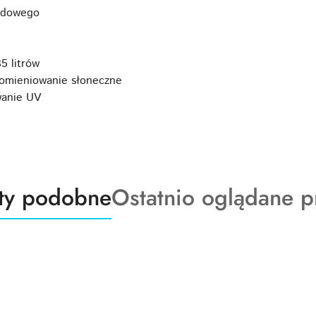
odowego
5 litrów
omieniowanie słoneczne
wanie UV
ty
Produkty
ty podobne
Ostatnio oglądane p
o
:
statusie: