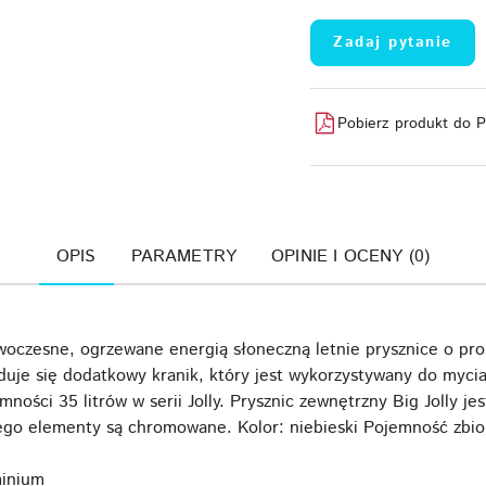
Zadaj pytanie
Pobierz produkt do 
OPIS
PARAMETRY
OPINIE I OCENY (0)
owoczesne, ogrzewane energią słoneczną letnie prysznice o pr
duje się dodatkowy kranik, który jest wykorzystywany do mycia
ności 35 litrów w serii Jolly. Prysznic zewnętrzny Big Jolly
ego elementy są chromowane. Kolor: niebieski Pojemność zbior
minium