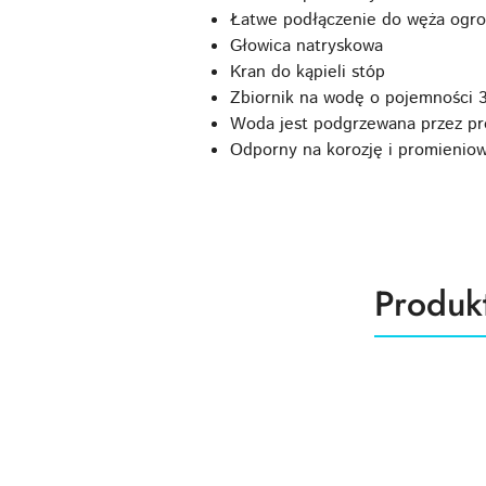
Łatwe podłączenie do węża ogr
Głowica natryskowa
Kran do kąpieli stóp
Zbiornik na wodę o pojemności 3
Woda jest podgrzewana przez pr
Odporny na korozję i promienio
Produk
Produk
Pomiń karuzelę produktów
o
statusie