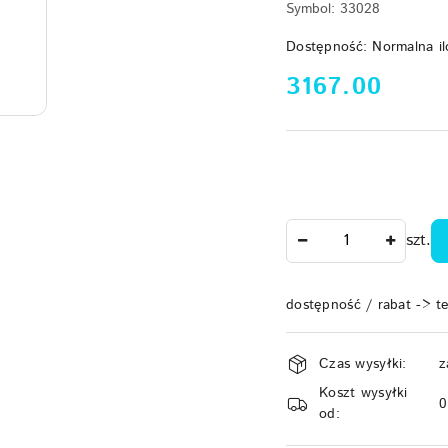
Symbol:
33028
Dostępność:
Normalna il
cena:
3167.00
Ilość
szt.
dostępność / rabat -> t
Dostępność
Czas wysyłki:
z
i
Koszt wysyłki
dostawa
od: