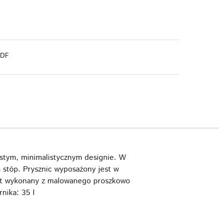
PDF
ostym, minimalistycznym designie. W
 stóp. Prysznic wyposażony jest w
 jest wykonany z malowanego proszkowo
nika: 35 l