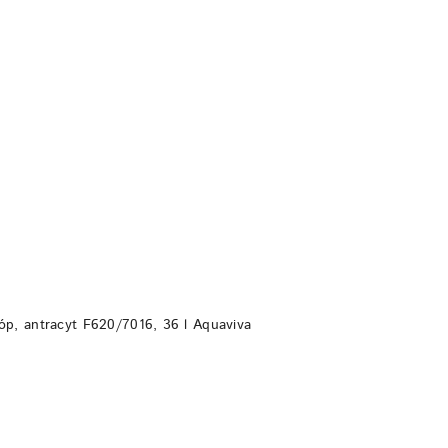
DO KOSZYKA
óp, antracyt F620/7016, 36 l Aquaviva