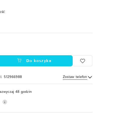
ość
Do koszyka
el. 512966988
Zostaw telefon
Wyślij
azwyczaj 48 godzin
0