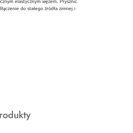
ręcznym elastycznym wężem. Prysznic
łączenie do stałego źródła zimnej i
rodukty