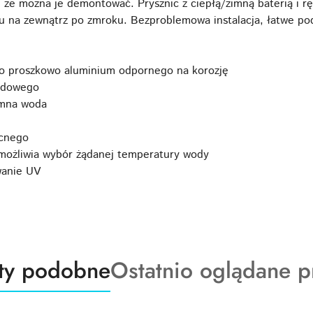
, że można je demontować. Prysznic z ciepłą/zimną baterią i 
u na zewnątrz po zmroku. Bezproblemowa instalacja, łatwe pod
 proszkowo aluminium odpornego na korozję
odowego
imna woda
ocnego
umożliwia wybór żądanej temperatury wody
wanie UV
ty
Produkty
ty podobne
Ostatnio oglądane p
o