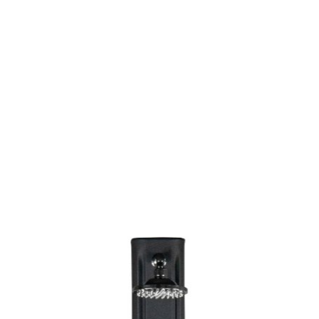
:
statusie: