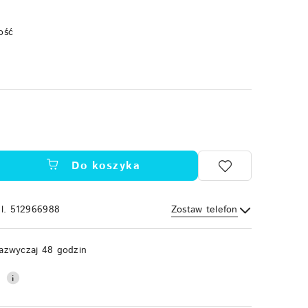
ość
Do koszyka
el. 512966988
Zostaw telefon
Wyślij
azwyczaj 48 godzin
0