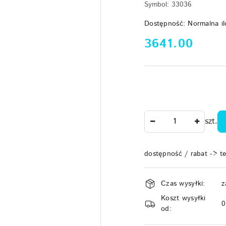
Symbol:
33036
Dostępność:
Normalna il
cena:
3641.00
Ilość
szt.
dostępność / rabat -> t
Dostępność
Czas wysyłki:
z
i
Koszt wysyłki
dostawa
od: