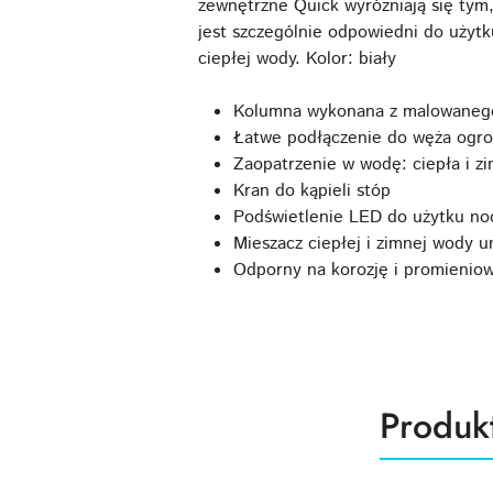
zewnętrzne Quick wyróżniają się tym
jest szczególnie odpowiedni do użytk
ciepłej wody. Kolor: biały
Kolumna wykonana z malowanego
Łatwe podłączenie do węża ogr
Zaopatrzenie w wodę: ciepła i z
Kran do kąpieli stóp
Podświetlenie LED do użytku n
Mieszacz ciepłej i zimnej wody 
Odporny na korozję i promienio
Produk
Produk
Pomiń karuzelę produktów
o