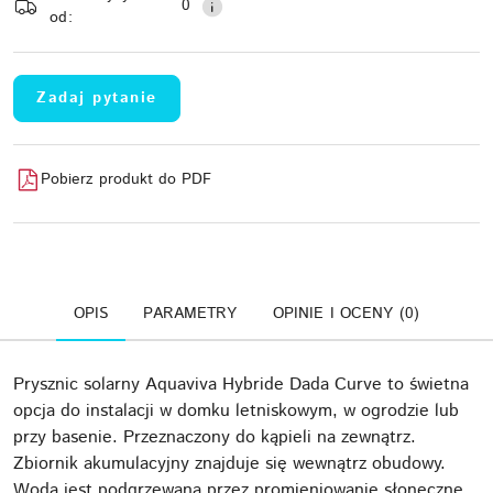
dostawa
0
od:
Zadaj pytanie
Pobierz produkt do PDF
OPIS
PARAMETRY
OPINIE I OCENY (0)
Prysznic solarny Aquaviva Hybride Dada Curve to świetna
opcja do instalacji w domku letniskowym, w ogrodzie lub
przy basenie. Przeznaczony do kąpieli na zewnątrz.
Zbiornik akumulacyjny znajduje się wewnątrz obudowy.
Woda jest podgrzewana przez promieniowanie słoneczne.