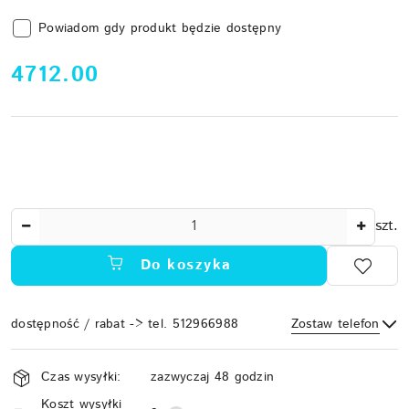
Powiadom gdy produkt będzie dostępny
cena:
4712.00
Ilość
szt.
Do koszyka
dostępność / rabat -> tel. 512966988
Zostaw telefon
Dostępność
Czas wysyłki:
zazwyczaj 48 godzin
i
Koszt wysyłki
Wyślij