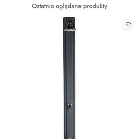
Produkty
Ostatnio oglądane produkty
statusie:
o
statusie: