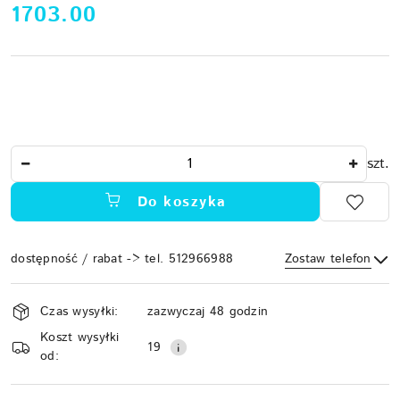
cena:
1703.00
Ilość
szt.
Do koszyka
dostępność / rabat -> tel. 512966988
Zostaw telefon
Dostępność
Czas wysyłki:
zazwyczaj 48 godzin
i
Koszt wysyłki
Wyślij
dostawa
19
od: