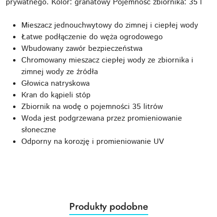
prywatnego. Kolor: granatowy Pojemność zbiornika: 35 l
Mieszacz jednouchwytowy do zimnej i ciepłej wody
Łatwe podłączenie do węża ogrodowego
Wbudowany zawór bezpieczeństwa
Chromowany mieszacz ciepłej wody ze zbiornika i
zimnej wody ze źródła
Głowica natryskowa
Kran do kąpieli stóp
Zbiornik na wodę o pojemności 35 litrów
Woda jest podgrzewana przez promieniowanie
słoneczne
Odporny na korozję i promieniowanie UV
Produkty
Produkty podobne
Pomiń karuzelę produktów