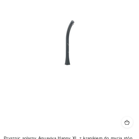
Prysznic solarny Aquaviva Happy XL z kranikiem do mycia stóp,