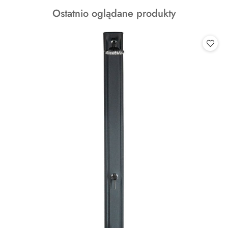
o
Produkty
Ostatnio oglądane produkty
statusie:
o
statusie: