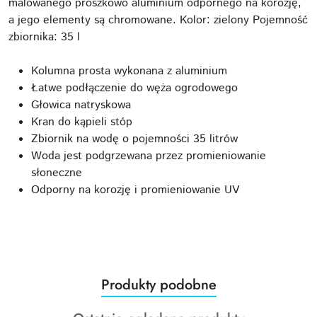
malowanego proszkowo aluminium odpornego na korozję,
a jego elementy są chromowane. Kolor: zielony Pojemność
zbiornika: 35 l
Kolumna prosta wykonana z aluminium
Łatwe podłączenie do węża ogrodowego
Głowica natryskowa
Kran do kąpieli stóp
Zbiornik na wodę o pojemności 35 litrów
Woda jest podgrzewana przez promieniowanie
słoneczne
Odporny na korozję i promieniowanie UV
Produkty
Produkty podobne
Pomiń karuzelę produktów
o