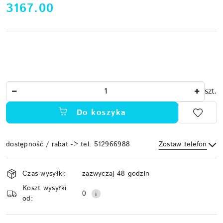
cena:
3167.00
Ilość
szt.
Do koszyka
dostępność / rabat -> tel. 512966988
Zostaw telefon
Dostępność
Czas wysyłki:
zazwyczaj 48 godzin
i
Koszt wysyłki
Wyślij
dostawa
0
od: