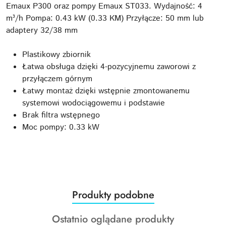
Emaux P300 oraz pompy Emaux ST033. Wydajność: 4
m³/h Pompa: 0.43 kW (0.33 KM) Przyłącze: 50 mm lub
adaptery 32/38 mm
Plastikowy zbiornik
Łatwa obsługa dzięki 4-pozycyjnemu zaworowi z
przyłączem górnym
Łatwy montaż dzięki wstępnie zmontowanemu
systemowi wodociągowemu i podstawie
Brak filtra wstępnego
Moc pompy: 0.33 kW
Produkty
Produkty podobne
Pomiń karuzelę produktów
o
Produkty
Ostatnio oglądane produkty
statusie: