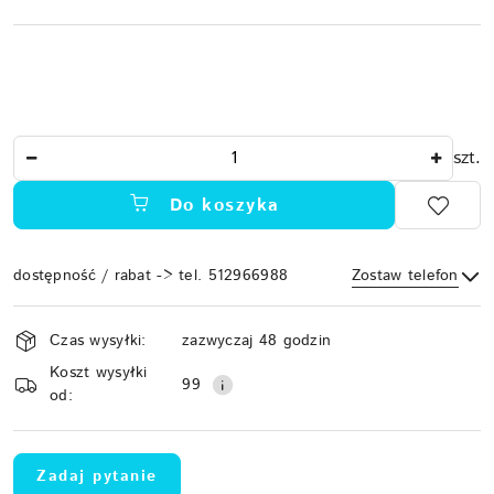
Ilość
szt.
Do koszyka
dostępność / rabat -> tel. 512966988
Zostaw telefon
Dostępność
Czas wysyłki:
zazwyczaj 48 godzin
i
Koszt wysyłki
Wyślij
dostawa
99
od:
Zadaj pytanie