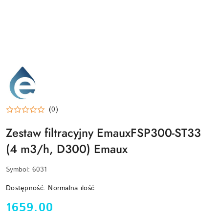
EMAUX-
LOGO
(0)
Zestaw filtracyjny EmauxFSP300-ST33
(4 m3/h, D300) Emaux
Symbol:
6031
Dostępność:
Normalna ilość
cena:
1659.00