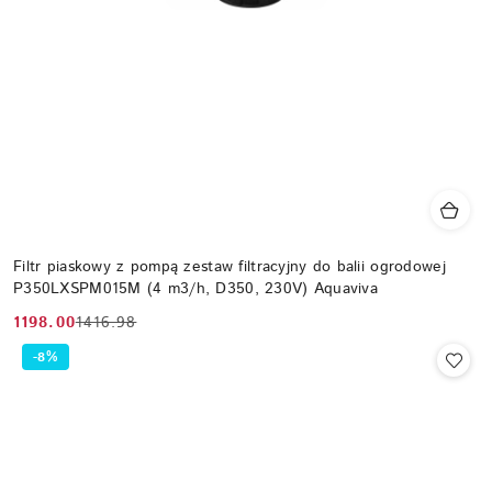
Filtr piaskowy z pompą zestaw filtracyjny do balii ogrodowej
P350LXSPM015M (4 m3/h, D350, 230V) Aquaviva
1198.00
1416.98
Cena
Cena
promocyjna:
przed
-8%
promocją: