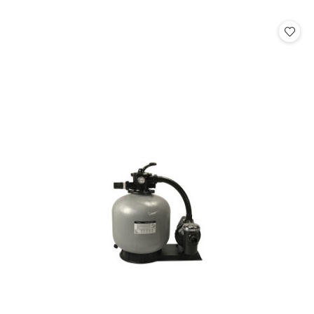
o
statusie: