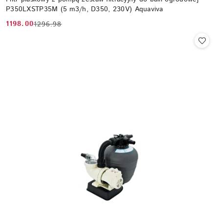
P350LXSTP35M (5 m3/h, D350, 230V) Aquaviva
1198.00
1296.98
Cena
Cena
promocyjna:
przed
promocją: