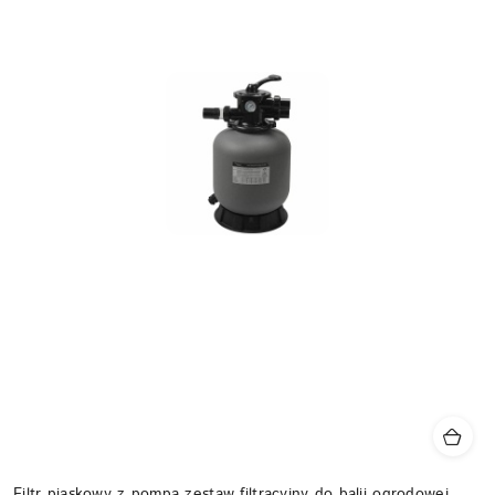
Filtr piaskowy z pompą zestaw filtracyjny do balii ogrodowej