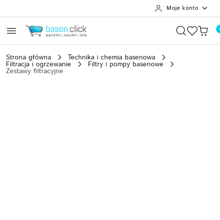
Moje konto
Przejdź do treści głównej
Przejdź do wyszukiwarki
Przejdź do moje konto
Przejdź do menu głównego
Przejdź do opisu produktu
Przejdź do stopki
Strona główna
Technika i chemia basenowa
Filtracja i ogrzewanie
Filtry i pompy basenowe
Zestawy filtracyjne