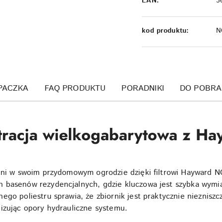
EAN:
3
kod produktu:
N
PACZKA
FAQ PRODUKTU
PORADNIKI
DO POBRA
ltracja wielkogabarytowa z 
alni w swoim przydomowym ogrodzie dzięki filtrowi Hayward 
 basenów rezydencjalnych, gdzie kluczowa jest szybka wymi
go poliestru sprawia, że zbiornik jest praktycznie niezniszcz
izując opory hydrauliczne systemu.