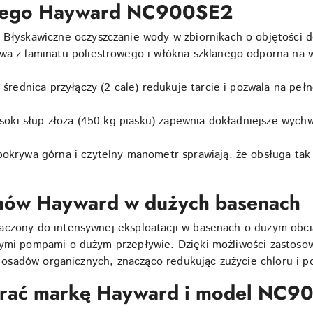
kowego Hayward NC900SE2
Błyskawiczne oczyszczanie wody w zbiornikach o objętości do
a z laminatu poliestrowego i włókna szklanego odporna na 
 średnica przyłączy (2 cale) redukuje tarcie i pozwala na p
ysoki słup złoża (450 kg piasku) zapewnia dokładniejsze wych
okrywa górna i czytelny manometr sprawiają, że obsługa tak
mów Hayward w dużych basenach
aczony do intensywnej eksploatacji w basenach o dużym obci
ymi pompami o dużym przepływie. Dzięki możliwości zastosowa
la osadów organicznych, znacząco redukując zużycie chloru i p
brać markę Hayward i model NC9