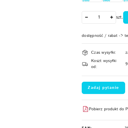
Ilość
szt.
dostępność / rabat -> t
Dostępność
Czas wysyłki:
z
i
Koszt wysyłki
dostawa
od:
Zadaj pytanie
Pobierz produkt do 