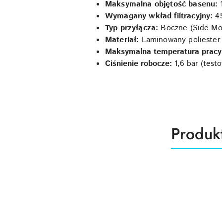
Maksymalna objętość basenu:
Wymagany wkład filtracyjny:
4
Typ przyłącza:
Boczne (Side Mo
Materiał:
Laminowany polieste
Maksymalna temperatura prac
Ciśnienie robocze:
1,6 bar (test
Produk
Produk
Pomiń karuzelę produktów
o
statusie