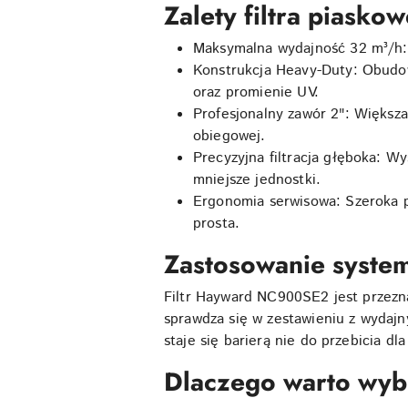
Zalety filtra pias
Maksymalna wydajność 32 m³/h: 
Konstrukcja Heavy-Duty: Obudow
oraz promienie UV.
Profesjonalny zawór 2": Większa
obiegowej.
Precyzyjna filtracja głęboka: W
mniejsze jednostki.
Ergonomia serwisowa: Szeroka p
prosta.
Zastosowanie syste
Filtr Hayward NC900SE2 jest przezn
sprawdza się w zestawieniu z wydajn
staje się barierą nie do przebicia d
Dlaczego warto wy