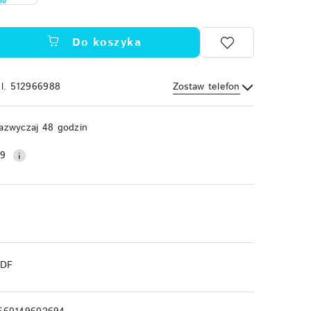
Do koszyka
el. 512966988
Zostaw telefon
Wyślij
azwyczaj 48 godzin
99
PDF