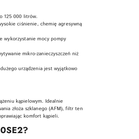
 125 000 litrów.
wysokie ciśnienie, chemię agresywną
ełne wykorzystanie mocy pompy
wytywanie mikro-zanieczyszczeń niż
 dużego urządzenia jest wyjątkowo
ążeniu kąpielowym. Idealnie
nia złoża szklanego (AFM), filtr ten
oprawiając komfort kąpieli.
00SE2?