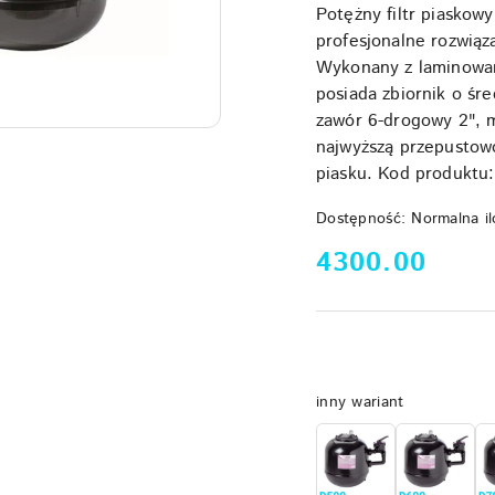
Potężny filtr piasko
profesjonalne rozwią
Wykonany z laminowa
posiada zbiornik o ś
zawór 6-drogowy 2", m
najwyższą przepustowo
piasku. Kod produkt
Dostępność:
Normalna il
cena:
4300.00
Wariant
inny wariant