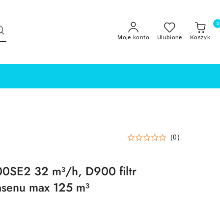
0
Moje konto
Ulubione
Koszyk
(0)
SE2 32 m³/h, D900 filtr
asenu max 125 m³