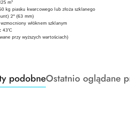
125 m³
50 kg piasku kwarcowego lub złoża szklanego
unt) 2" (63 mm)
r wzmocniony włóknem szklanym
y:
43°C
owane przy wyższych wartościach)
ty
Produkty
ty podobne
Ostatnio oglądane p
o
:
statusie: