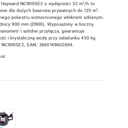
wy Hayward NC900SE2 o wydajności 32 m³/h to
zanie dla dużych basenów prywatnych do 125 m³.
nego poliestru wzmocnionego włóknem szklanym,
rednicy 900 mm (D900). Wyposażony w boczny
anometr i solidne przyłącza, gwarantuje
ść i krystaliczną wodę przy załadunku 450 kg
u: NC900SE2, EAN: 3660149602694.
ość