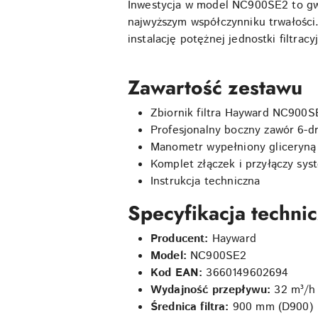
Inwestycja w model NC900SE2 to gwa
najwyższym współczynniku trwałości.
instalację potężnej jednostki filtra
Zawartość zestawu
Zbiornik filtra Hayward NC900S
Profesjonalny boczny zawór 6-d
Manometr wypełniony gliceryną
Komplet złączek i przyłączy sy
Instrukcja techniczna
Specyfikacja techn
Producent:
Hayward
Model:
NC900SE2
Kod EAN:
3660149602694
Wydajność przepływu:
32 m³/h
Średnica filtra:
900 mm (D900)