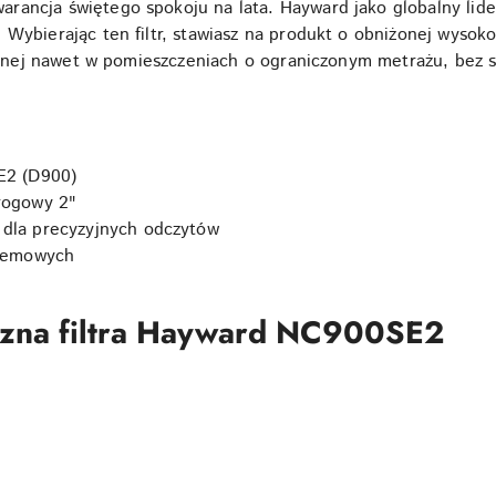
rancja świętego spokoju na lata. Hayward jako globalny lid
 Wybierając ten filtr, stawiasz na produkt o obniżonej wysok
cyjnej nawet w pomieszczeniach o ograniczonym metrażu, bez s
E2 (D900)
rogowy 2"
 dla precyzyjnych odczytów
stemowych
iczna filtra Hayward NC900SE2