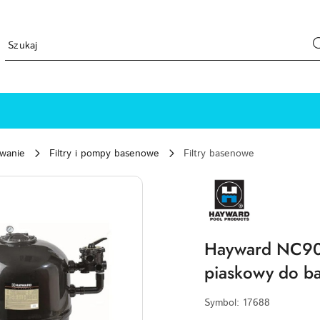
ewanie
Filtry i pompy basenowe
Filtry basenowe
HAYWARD-
LOGO
Hayward NC900
piaskowy do b
Symbol:
17688